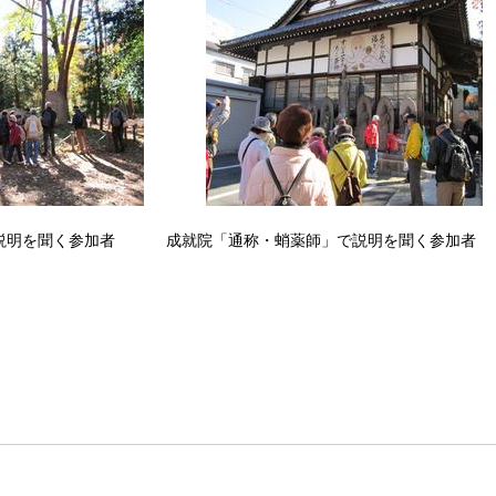
説明を聞く参加者 成就院「通称・蛸薬師」で説明を聞く参加者
親