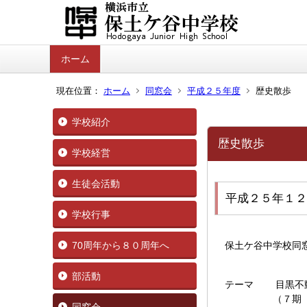
ホーム
現在位置：
ホーム
同窓会
平成２５年度
歴史散歩
学校紹介
歴史散歩
学校経営
生徒会活動
平成２５年１２
学校行事
70周年から８０周年へ
保土ケ谷中学校同
部活動
テーマ 目黒不動
（７期 金井