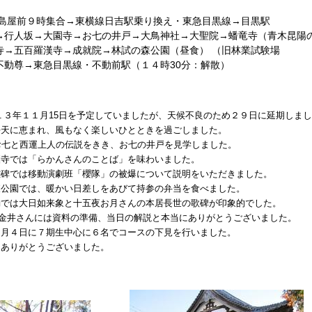
屋前９時集合→東横線日吉駅乗り換え・東急目黒線→目黒駅
→大園寺→お七の井戸→大鳥神社→大聖院→蟠竜寺（青木昆陽
羅漢寺→成就院→林試の森公園（昼食） （旧林業試験場
東急目黒線・不動前駅（１４時30分：解散）
１３年１１月15日を予定していましたが、天候不良のため２９日に延期しま
まれ、風もなく楽しいひとときを過ごしました。
運上人の伝説をきき、お七の井戸を見学しました。
「らかんさんのことば」を味わいました。
移動演劇班「櫻隊」の被爆について説明をいただきました。
は、暖かい日差しをあびて持参の弁当を食べました。
如来象と十五夜お月さんの本居長世の歌碑が印象的でした。
さんには資料の準備、当日の解説と本当にありがとうございました。
に７期生中心に６名でコースの下見を行いました。
がとうございました。