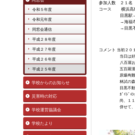
同窓会
参加人数 ２１名
コース 横浜高島
令和５年度
目黒駅→行人坂
令和元年度
→海福寺→五百
→目黒不動尊→
同窓会通信
平成２８年度
平成２７年度
コメント
当初２０
当日は好天に恵
平成２６年度
八百屋お七と西
五百羅漢寺では
平成２５年度
原爆殉難碑では
林試の森公園で
学校からのお知らせ
目黒不動では大日
ｶﾞｲﾄﾞの金井
災害時の対応
尚、１１月４日
併せて、あり
学校運営協議会
学校たより