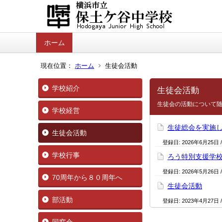
ホーム
現在位置：
ホーム
生徒会活動
学校紹介
生徒会活動
生徒会の活動について
学校経営
生徒総会を実施
生徒会活動
登録日:
2026年6月25日
学校行事
ろう特別支援学
登録日:
2026年5月26日
70周年から８０周年へ
生徒会活動
部活動
登録日:
2023年4月27日