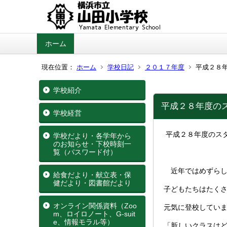
ホーム
現在位置：
ホーム
学校日記
２０１７年度
平成２８
学校紹介
平成２８年度の
学校経営
平成２８年度のス
学校だより・各学年から
のお知らせ・下校時刻一
覧（パスワード付）
近年ではめずらし
給食だより・献立表・保
健だより・図書館だより
子どもたちはたく
オンライン関係資料（Zoo
元気に登校してい
m、ロイロノート、G‐suit
e、情報モラル等）
「新しいクラスは