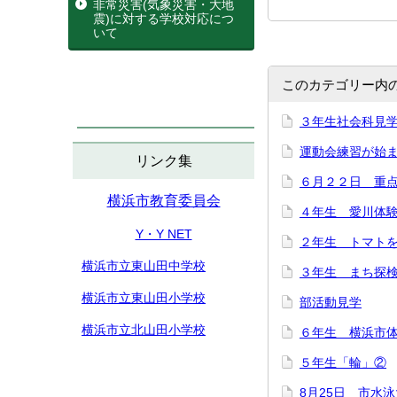
非常災害(気象災害・大地
震)に対する学校対応につ
いて
このカテゴリー内
３年生社会科見
運動会練習が始
リンク集
６月２２日 重
横浜市教育委員会
４年生 愛川体
Y・Y NET
２年生 トマト
横浜市立東山田中学校
３年生 まち探
横浜市立東山田小学校
部活動見学
横浜市立北山田小学校
６年生 横浜市
５年生「輪」②
8月25日 市水