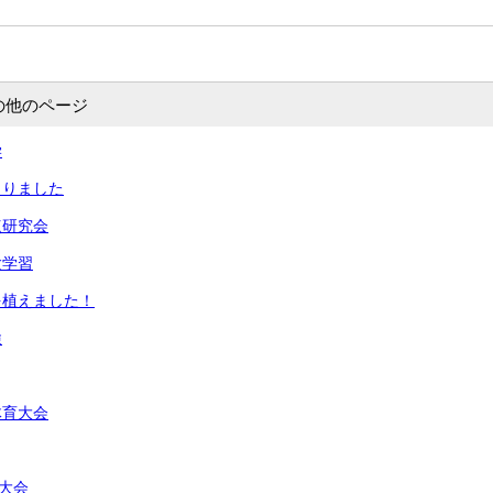
の他のページ
学
まりました
点研究会
験学習
を植えました！
検
体育大会
泳大会