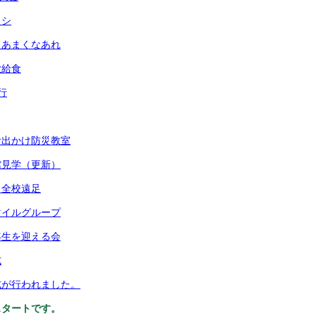
イシ
 あまくなあれ
歓給食
行
お出かけ防災教室
館見学（更新）
＆全校遠足
マイルグループ
年生を迎える会
式
式が行われました。
スタートです。