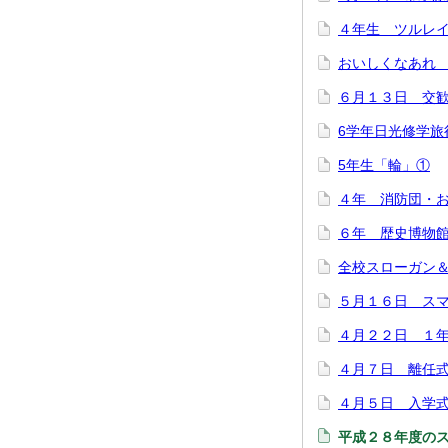
４年生 ツルレ
おいしくなあれ
６月１３日 交
6学年日光修学旅
5年生「輪」①
４年 消防団・
６年 歴史博物
全校スローガン
５月１６日 ス
４月２２日 １
４月７日 離任
４月５日 入学
平成２８年度の