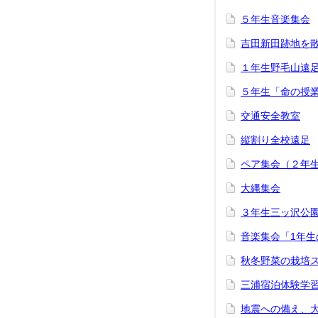
５年生音楽集会
吉田新田跡地を
１年生野毛山遠
５年生「命の授
交通安全教室
縦割り全校遠足
ペア集会（２年
大縄集会
３年生三ッ沢公
音楽集会「1年生
秋冬野菜の栽培
三浦宿泊体験学
地震への備え、