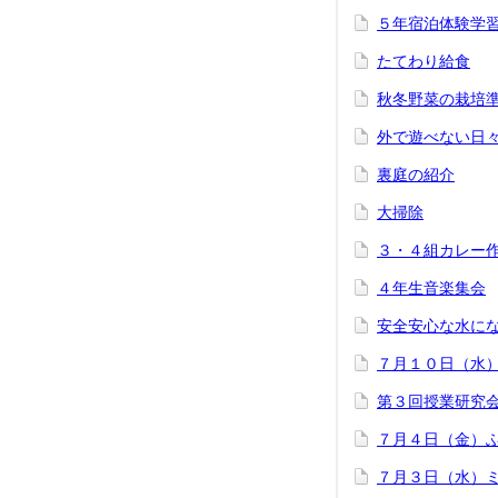
５年宿泊体験学
たてわり給食
秋冬野菜の栽培
外で遊べない日
裏庭の紹介
大掃除
３・４組カレー
４年生音楽集会
安全安心な水に
７月１０日（水
第３回授業研究
７月４日（金）
７月３日（水）