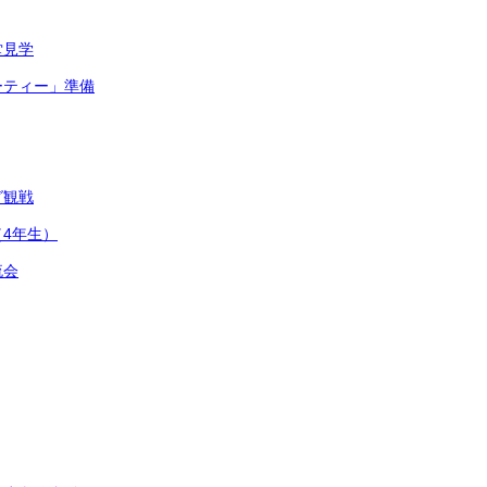
堂見学
ーティー」準備
グ観戦
4年生）
流会