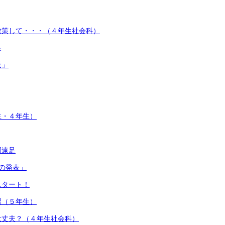
散策して・・・（４年生社会科）
足
業」
生・４年生）
園遠足
の発表」
スタート！
習（５年生）
大丈夫？（４年生社会科）