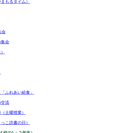
やまもるタイム）
集会
の集会
生）
）
」「ふれあい給食」
の交流
練（土曜授業）
まっこ読書の日）
４組の1・２年生）