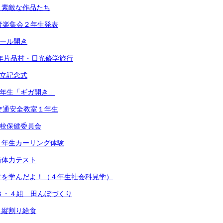
）素敵な作品たち
音楽集会２年生発表
プール開き
6年片品村・日光修学旅行
創立記念式
1年生「ギガ開き」
交通安全教室１年生
学校保健委員会
５年生カーリング体験
新体力テスト
方を学んだよ！（４年生社会科見学）
３・４組 田んぼづくり
）縦割り給食