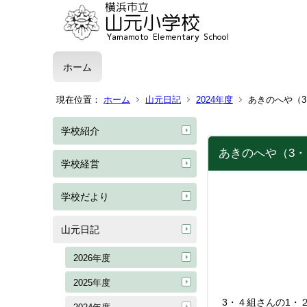
ホーム
現在位置：
ホーム
山元日記
2024年度
あきのへや（
学校紹介
あきのへや（3・
学校経営
学校だより
山元日記
2026年度
2025年度
3・４組さんの1