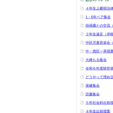
４年生上郷宿泊
1・6年ペア集会
幼保園との交流
２年生遠足（岸
中区児童音楽会
中・西区一斉授
大縄もる集会
令和６年度研究
どうやって埋め
保健集会
読書集会
５年社会科出前
４年生出前授業