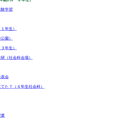
体験学習
（１年生）
根公園）
（３年生）
業研（社会科会場）
発表会
立てた？（４年生社会科）
授業