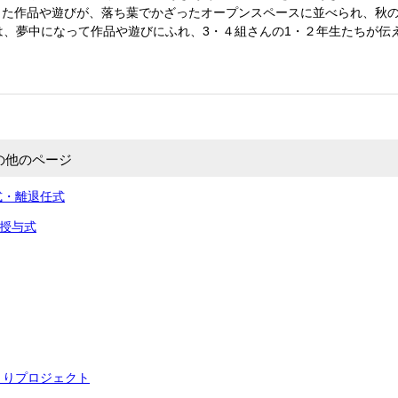
った作品や遊びが、落ち葉でかざったオープンスペースに並べられ、秋
は、夢中になって作品や遊びにふれ、3・４組さんの1・２年生たちが伝
の他のページ
式・離退任式
書授与式
くりプロジェクト