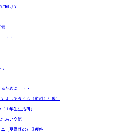
習に向けて
準備
々・・・
作り
なるために・・・
）やまもるタイム（縦割り活動）
会（１年生生活科）
ふれあい交流
ミニ（夏野菜の）収穫祭