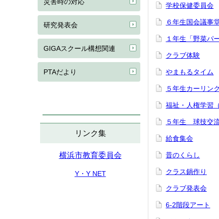
災害時の対応
学校保健委員会
６年生国会議事
研究発表会
１年生「野菜パ
GIGAスクール構想関連
クラブ体験
PTAだより
やまもるタイム
５年生カーリン
福祉・人権学習（
５年生 球技交
リンク集
給食集会
横浜市教育委員会
昔のくらし
クラス鍋作り
Y・Y NET
クラブ発表会
6-2階段アート