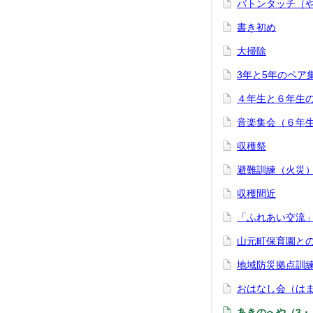
バトンタッチ（
書き初め
大掃除
3年と5年のペア
４年生と６年生
音楽集会（６年
収穫祭
避難訓練（火災
収穫間近
「ふれあい交流
山元町保育園と
地域防災拠点訓
おはなし会（は
あきのへや（3・