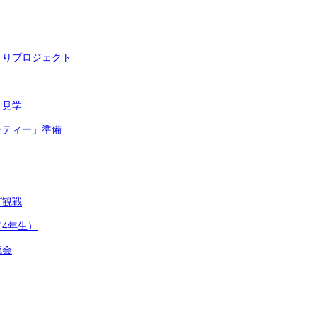
くりプロジェクト
堂見学
ーティー」準備
グ観戦
4年生）
流会