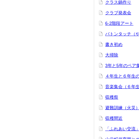
クラス鍋作り
クラブ発表会
6-2階段アート
バトンタッチ（
書き初め
大掃除
3年と5年のペア
４年生と６年生
音楽集会（６年
収穫祭
避難訓練（火災
収穫間近
「ふれあい交流