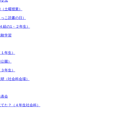
の交流
練（土曜授業）
まっこ読書の日）
４組の1・２年生）
体験学習
（１年生）
根公園）
（３年生）
業研（社会科会場）
発表会
立てた？（４年生社会科）