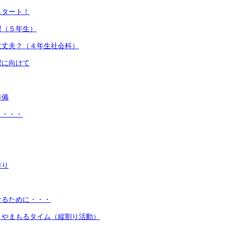
スタート！
習（５年生）
大丈夫？（４年生社会科）
習に向けて
準備
々・・・
作り
なるために・・・
）やまもるタイム（縦割り活動）