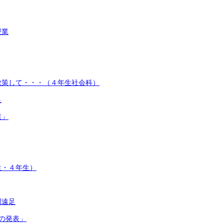
授業
散策して・・・（４年生社会科）
足
業」
生・４年生）
園遠足
の発表」