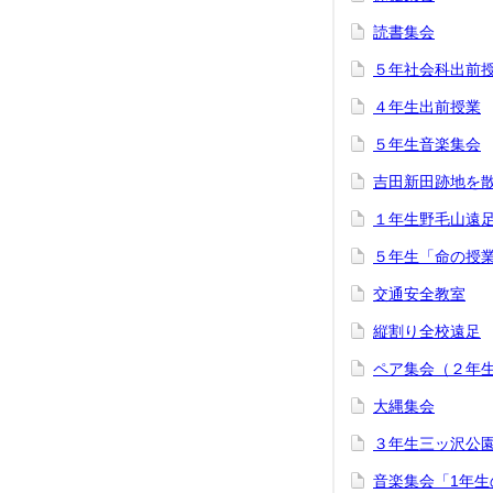
読書集会
５年社会科出前
４年生出前授業
５年生音楽集会
吉田新田跡地を
１年生野毛山遠
５年生「命の授
交通安全教室
縦割り全校遠足
ペア集会（２年
大縄集会
３年生三ッ沢公
音楽集会「1年生