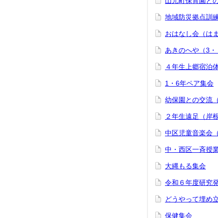
山元町保育園と
地域防災拠点訓
おはなし会（は
あきのへや（3・
４年生上郷宿泊
1・6年ペア集会
幼保園との交流
２年生遠足（岸
中区児童音楽会
中・西区一斉授
大縄もる集会
令和６年度研究
どうやって埋め
保健集会