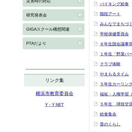
災害時の対応
バイキング給食
階段アート
研究発表会
みんなでまちづ
GIGAスクール構想関連
学校保健委員会
PTAだより
６年生国会議事
１年生「野菜パ
クラブ体験
やまもるタイム
リンク集
５年生カーリン
横浜市教育委員会
福祉・人権学習（
５年生 球技交
Y・Y NET
給食集会
昔のくらし