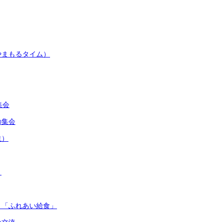
やまもるタイム）
集会
の集会
生）
）
」「ふれあい給食」