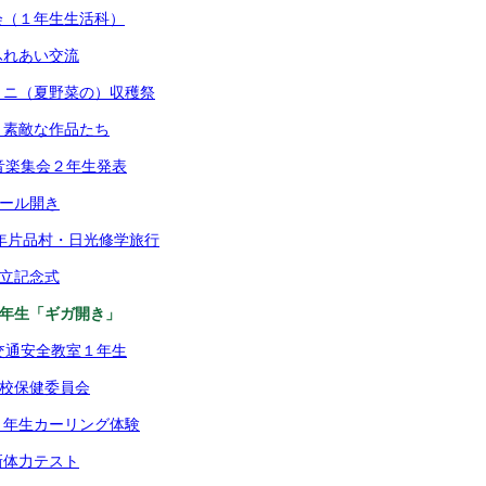
会（１年生生活科）
ふれあい交流
ミニ（夏野菜の）収穫祭
）素敵な作品たち
音楽集会２年生発表
プール開き
6年片品村・日光修学旅行
創立記念式
1年生「ギガ開き」
交通安全教室１年生
学校保健委員会
５年生カーリング体験
新体力テスト