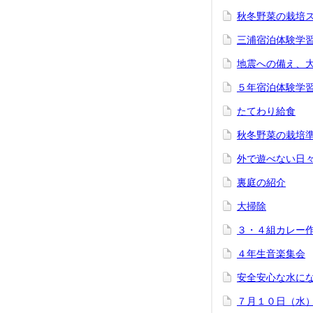
秋冬野菜の栽培
三浦宿泊体験学
地震への備え、
５年宿泊体験学
たてわり給食
秋冬野菜の栽培
外で遊べない日
裏庭の紹介
大掃除
３・４組カレー
４年生音楽集会
安全安心な水に
７月１０日（水