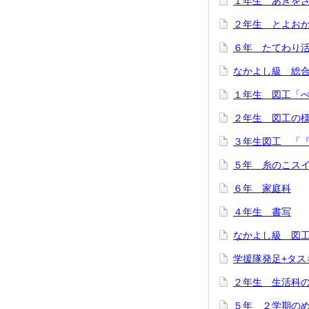
１年生 あきを
２年生 とよお
６年 たてわり
なかよし級 総
１年生 図工「
２年生 図工の
３年生図工 「
５年 糸のこス
６年 家庭科
４年生 書写
なかよし級 図
学援隊発足+タス
２年生 生活科
５年 ２学期の