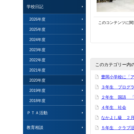
学校日記
2026年度
このコンテンツに関
2025年度
2024年度
2023年度
2022年度
このカテゴリー内
2021年度
豊岡小学校に「
2020年度
３年生 プログ
2019年度
２年生 国語 「
2018年度
４年生 社会
ＰＴＡ活動
なかよし級 ２
教育相談
５年生 クラブ