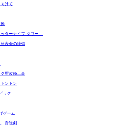
に向けて
活動
ッターナイフ タワー」
習発表会の練習
め
ック塀改修工事
ちトントン
ピック
げゲーム
紙」音読劇