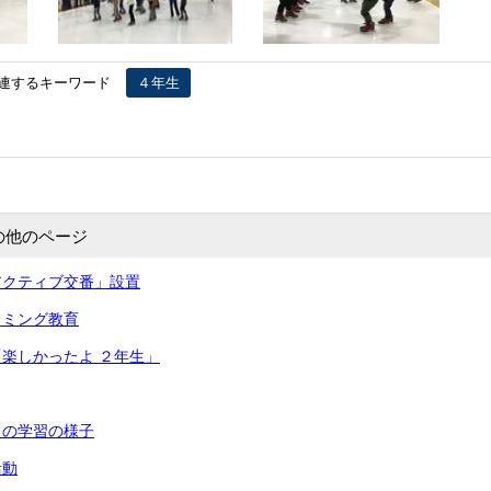
連するキーワード
４年生
の他のページ
アクティブ交番」設置
ラミング教育
楽しかったよ ２年生」
月の学習の様子
活動