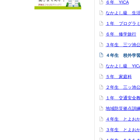
６年 YICA
なかよし級 生
１年 プログラ
６年 修学旅行
３年生 三ツ池
４年生 校外学
なかよし級 YIC
５年 家庭科
２年生 三ッ池
１年 交通安全
地域防災拠点訓
４年生 とよお
３年生 とよお