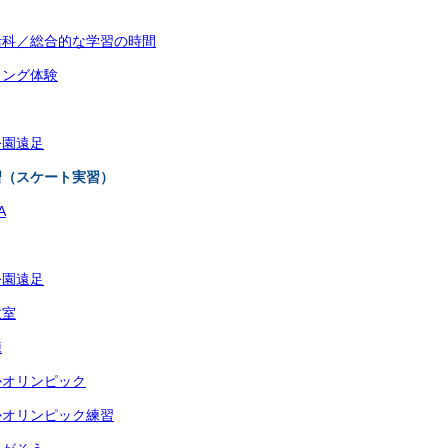
活科／総合的な学習の時間
ミング体験
公園遠足
習（スケート実習）
A
公園遠足
教室
練
かオリンピック
かオリンピック練習