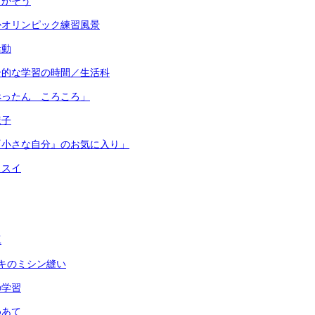
さがそう
かオリンピック練習風景
活動
合的な学習の時間／生活科
ぺったん ころころ」
様子
『小さな自分』のお気に入り」
イスイ
工
キのミシン縫い
の学習
めあて