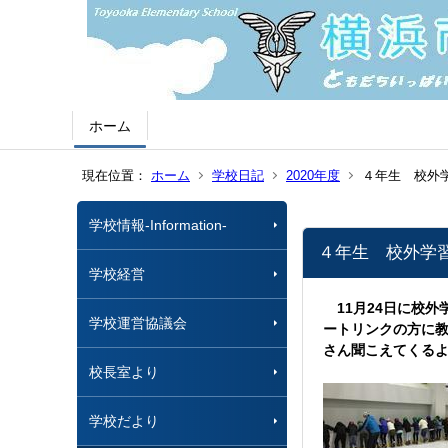
ホーム
現在位置：
ホーム
学校日記
2020年度
４年生 校外
学校情報-Information-
４年生 校外学
学校経営
11月24日に校
学校運営協議会
ートリンクの方に
さん聞こえてくる
校長室より
学校だより