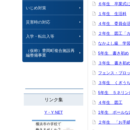
６年生 卒業式
いじめ対策
１年生 生活科
災害時の対応
４年生 委員会
２年生 図工「カ
入学・転出入等
なかよし級 学
（仮称）豊岡町複合施設再
5年生 書き初め
編整備事業
３年生 書き初
フェンス・ブロ
３年生 くぎう
5年生 ５ネリン
リンク集
４年生 図工
Y・Y NET
1年生 ボールな
２年生 「お手