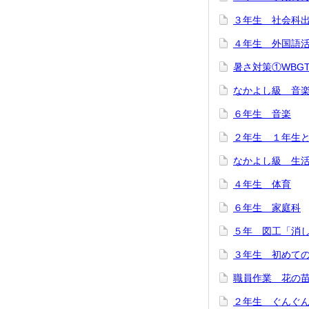
３年生 社会科
４年生 外国語
暑さ対策①WBG
なかよし級 音
６年生 音楽
２年生 １年生
なかよし級 生
４年生 体育
６年生 家庭科
５年 図工「消
３年生 初めて
職員作業 花の
２年生 ぐんぐん