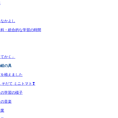
楽
となかよし
活科・総合的な学習の時間
してかく」
の絵の具
苗を植えました
 そだて ミニトマト❣
月の学習の様子
ての音楽
授業