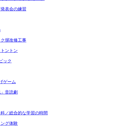
習発表会の練習
め
ック塀改修工事
ちトントン
ピック
げゲーム
紙」音読劇
活科／総合的な学習の時間
ミング体験