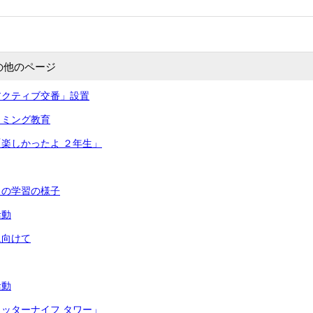
の他のページ
アクティブ交番」設置
ラミング教育
楽しかったよ ２年生」
月の学習の様子
活動
に向けて
活動
ッターナイフ タワー」