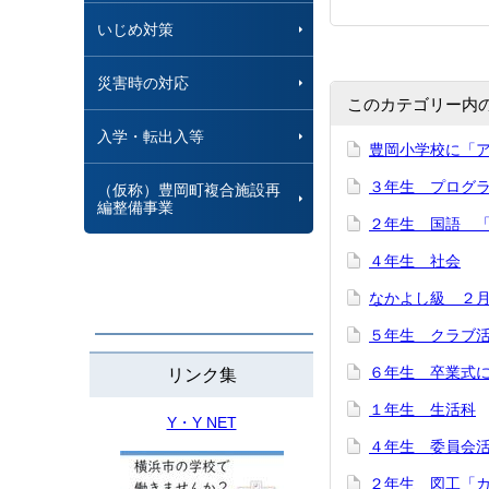
いじめ対策
災害時の対応
このカテゴリー内
入学・転出入等
豊岡小学校に「
３年生 プログ
（仮称）豊岡町複合施設再
編整備事業
２年生 国語 「
４年生 社会
なかよし級 ２
５年生 クラブ
６年生 卒業式
リンク集
１年生 生活科
Y・Y NET
４年生 委員会
２年生 図工「カ