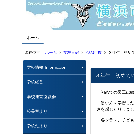
ホーム
現在位置：
ホーム
学校日記
2020年度
３年生 初め
学校情報-Information-
３年生 初めて
学校経営
初めての図工は絵
学校運営協議会
使い方を学習した
さを感じたりしま
校長室より
各クラス、子ども
学校だより