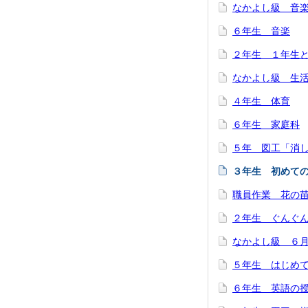
なかよし級 音
６年生 音楽
２年生 １年生
なかよし級 生
４年生 体育
６年生 家庭科
５年 図工「消
３年生 初めて
職員作業 花の
２年生 ぐんぐん
なかよし級 ６
５年生 はじめ
６年生 英語の