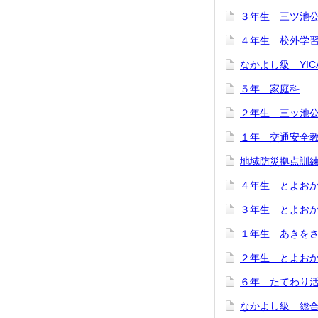
３年生 三ツ池
４年生 校外学
なかよし級 YIC
５年 家庭科
２年生 三ッ池
１年 交通安全
地域防災拠点訓
４年生 とよお
３年生 とよお
１年生 あきを
２年生 とよお
６年 たてわり
なかよし級 総