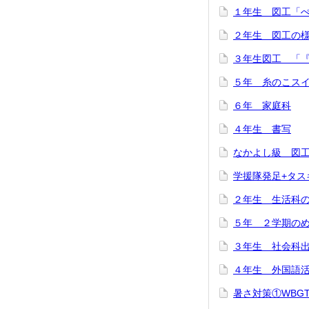
１年生 図工「
２年生 図工の
３年生図工 「
５年 糸のこス
６年 家庭科
４年生 書写
なかよし級 図
学援隊発足+タス
２年生 生活科
５年 ２学期の
３年生 社会科
４年生 外国語
暑さ対策①WBG