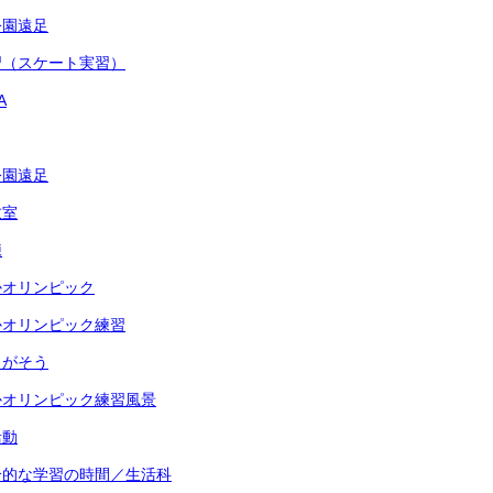
公園遠足
習（スケート実習）
A
公園遠足
教室
練
かオリンピック
かオリンピック練習
さがそう
かオリンピック練習風景
活動
合的な学習の時間／生活科