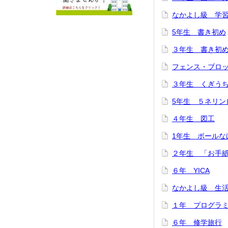
なかよし級 学
5年生 書き初め
３年生 書き初
フェンス・ブロ
３年生 くぎう
5年生 ５ネリン
４年生 図工
1年生 ボールな
２年生 「お手
６年 YICA
なかよし級 生
１年 プログラ
６年 修学旅行