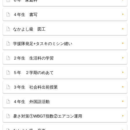
６年 家庭科
４年生 書写
なかよし級 図工
学援隊発足+タスキのミシン縫い
２年生 生活科の学習
５年 ２学期のめあて
３年生 社会科出前授業
４年生 外国語活動
暑さ対策①WBGT指数②エアコン運用