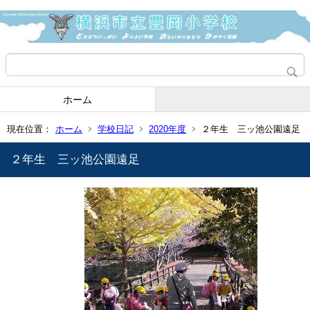
ホーム
現在位置：
ホーム
学校日記
2020年度
２年生 三ッ池公園遠足
２年生 三ッ池公園遠足