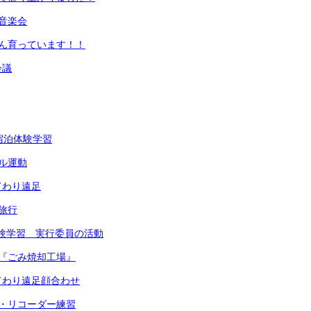
音楽会
ぐん育っています！！
会議
宿泊体験学習
ル運動
てわり遠足
旅行
体験学習 実行委員の活動
『ごみ焼却工場』
てわり遠足顔合わせ
・リコーダー練習