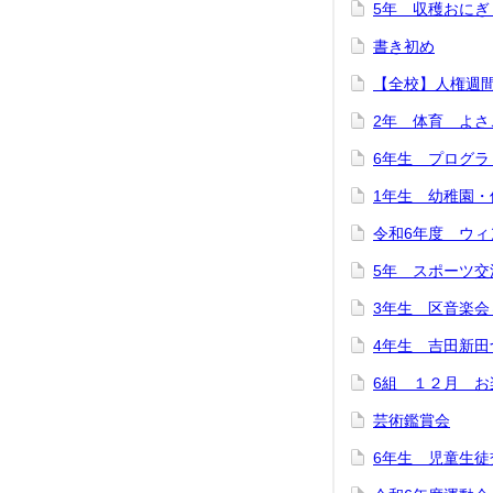
5年 収穫おにぎ
書き初め
【全校】人権週
2年 体育 よさ
6年生 プログラ
1年生 幼稚園・
令和6年度 ウィ
5年 スポーツ交
3年生 区音楽
4年生 吉田新田
6組 １２月 お
芸術鑑賞会
6年生 児童生徒