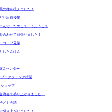
野菜の種を植えました！
どり出前授業
あそんで ためして くふうして
力を合わせて頑張りました！！
ーコープ見学
むしたんけん
民防災センター
ンプログラミング授業
クショップ
ン交流会で盛り上がりました！
子ども会議
会で盛り上がりました！