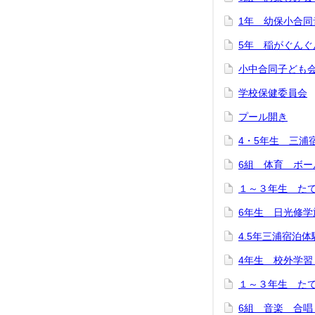
1年 幼保小合同
5年 稲がぐん
小中合同子ども
学校保健委員会
プール開き
4・5年生 三浦
6組 体育 ボー
１～３年生 た
6年生 日光修学
4.5年三浦宿泊
4年生 校外学習
１～３年生 た
6組 音楽 合唱