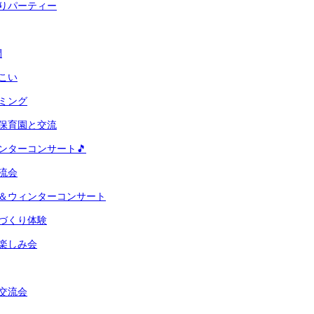
りパーティー
間
こい
ミング
保育園と交流
ンターコンサート🎵
流会
会＆ウィンターコンサート
づくり体験
楽しみ会
交流会