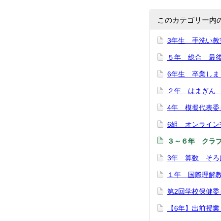
このカテゴリー内
3年生 手洗い教
５年 総合 最
6年生 卒業しま
２年 はまぎん 
4年 模擬代表委
6組 オンライン
３～６年 クラ
3年 算数 そろ
１年 国際理解
第2回学校保健委
【6年】出前授