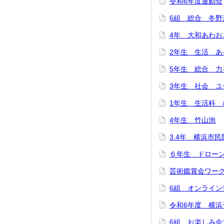
令和6年度運動会
6組 総合 冬
4年 大和あわお
2年生 生活 
5年生 総合 
3年生 社会 ユ
1年生 生活科 
4年生 竹山池
3.4年 横浜市
６年生 ドロー
芸術鑑賞会ワー
6組 オンライ
令和6年度 横浜
6組 お楽しみ