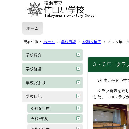
ホーム
現在位置：
ホーム
学校日記
令和６年度
３～６年 
学校紹介
３～６年 クラ
学校経営
3年生から6年生
学校だより
クラブ発表を通し
学校日記
した。「○○クラ
令和８年度
令和7年度