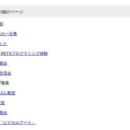
の他のページ
室
後の一仕事
した
PETSプログラミング体験
員会
交流会
ブ発表
ばん教室
教室
員会
業「ピクセルアート」