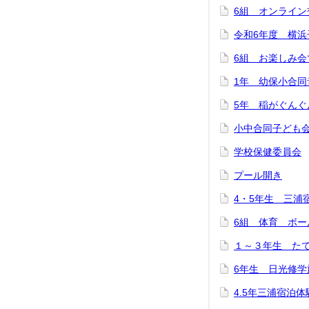
6組 オンライ
令和6年度 横浜
6組 お楽しみ
1年 幼保小合同
5年 稲がぐん
小中合同子ども
学校保健委員会
プール開き
4・5年生 三浦
6組 体育 ボー
１～３年生 た
6年生 日光修学
4.5年三浦宿泊