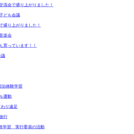
ン交流会で盛り上がりました！
子ども会議
会で盛り上がりました！
音楽会
ぐん育っています！！
会議
宿泊体験学習
ル運動
てわり遠足
旅行
体験学習 実行委員の活動