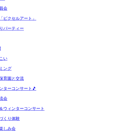
員会
業「ピクセルアート」
りパーティー
間
こい
ミング
保育園と交流
ンターコンサート🎵
流会
会＆ウィンターコンサート
づくり体験
楽しみ会