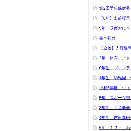
第2回学校保健委
【6年】出前授
5年 収穫おにぎ
書き初め
【全校】人権週
2年 体育 よさ
6年生 プログラ
1年生 幼稚園・
令和6年度 ウィ
5年 スポーツ交
3年生 区音楽
4年生 吉田新田
6組 １２月 お