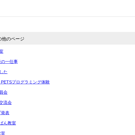
の他のページ
室
後の一仕事
した
PETSプログラミング体験
員会
交流会
ブ発表
ばん教室
教室