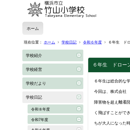
ホーム
現在位置：
ホーム
学校日記
令和６年度
６年生 ド
学校紹介
６年生 ドロー
学校経営
６年生は総合的な
学校だより
今回は、株式会社 F
学校日記
離着
障害物を超え
令和８年度
く飛ばすことがで
令和7年度
ちが大人になった