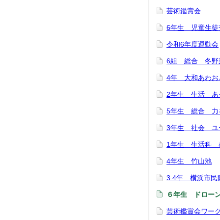
芸術鑑賞会
6年生 児童生徒
令和6年度運動会
6組 総合 冬
4年 大和あわお
2年生 生活 
5年生 総合 
3年生 社会 ユ
1年生 生活科 
4年生 竹山池
3.4年 横浜市
６年生 ドロー
芸術鑑賞会ワー