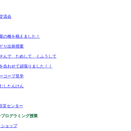
交流会
野菜の種を植えました！
どり出前授業
あそんで ためして くふうして
力を合わせて頑張りました！！
ーコープ見学
むしたんけん
民防災センター
ンプログラミング授業
クショップ