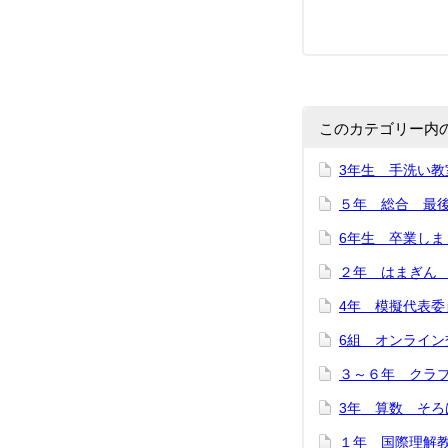
このカテゴリー内
3年生 手洗い教
５年 総合 最
6年生 卒業しま
２年 はまぎん 
4年 模擬代表委
6組 オンライン
３～６年 クラ
3年 算数 そろ
１年 国際理解