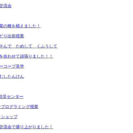
交流会
野菜の種を植えました！
どり出前授業
あそんで ためして くふうして
力を合わせて頑張りました！！
ーコープ見学
むしたんけん
民防災センター
ンプログラミング授業
クショップ
ン交流会で盛り上がりました！