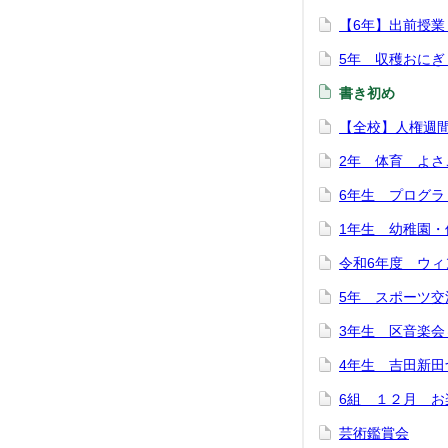
【6年】出前授
5年 収穫おにぎ
書き初め
【全校】人権週
2年 体育 よさ
6年生 プログラ
1年生 幼稚園・
令和6年度 ウィ
5年 スポーツ交
3年生 区音楽
4年生 吉田新田
6組 １２月 お
芸術鑑賞会