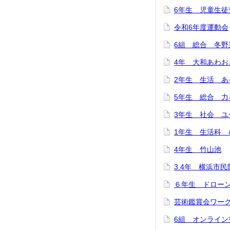
6年生 児童生徒
令和6年度運動会
6組 総合 冬
4年 大和あわお
2年生 生活 
5年生 総合 
3年生 社会 ユ
1年生 生活科 
4年生 竹山池
3.4年 横浜市
６年生 ドロー
芸術鑑賞会ワー
6組 オンライ