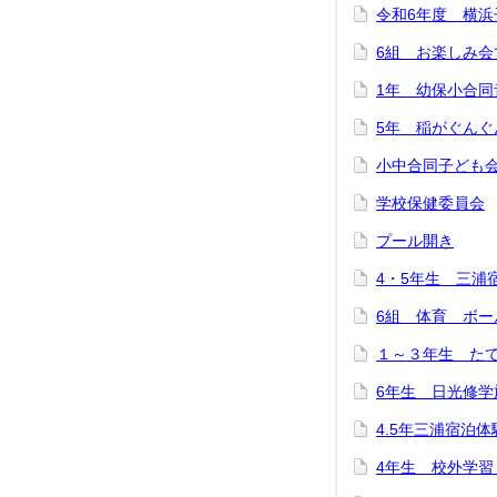
令和6年度 横浜
6組 お楽しみ
1年 幼保小合同
5年 稲がぐん
小中合同子ども
学校保健委員会
プール開き
4・5年生 三浦
6組 体育 ボー
１～３年生 た
6年生 日光修学
4.5年三浦宿泊
4年生 校外学習