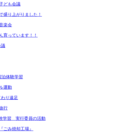
子ども会議
会で盛り上がりました！
音楽会
ぐん育っています！！
会議
宿泊体験学習
ル運動
てわり遠足
旅行
体験学習 実行委員の活動
『ごみ焼却工場』