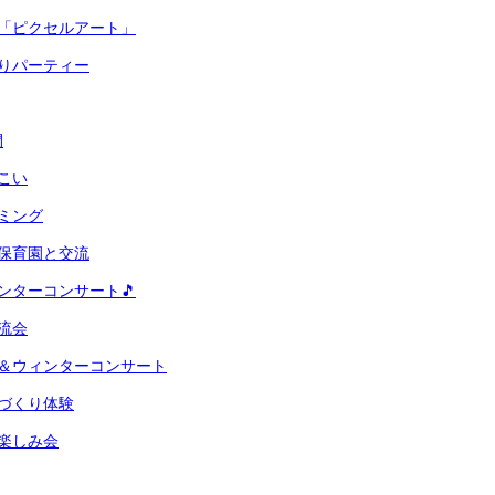
業「ピクセルアート」
りパーティー
間
こい
ミング
保育園と交流
ンターコンサート🎵
流会
会＆ウィンターコンサート
づくり体験
楽しみ会