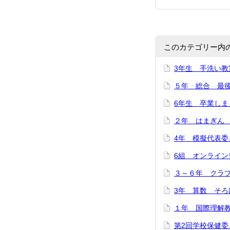
このカテゴリー内
3年生 手洗い教
５年 総合 最
6年生 卒業しま
２年 はまぎん 
4年 模擬代表委
6組 オンライン
３～６年 クラ
3年 算数 そろ
１年 国際理解
第2回学校保健委