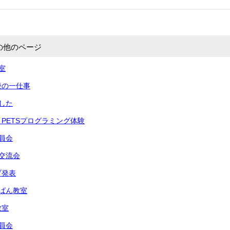
の他のページ
室
後の一仕事
した
PETSプログラミング体験
員会
交流会
ブ発表
ばん教室
教室
員会