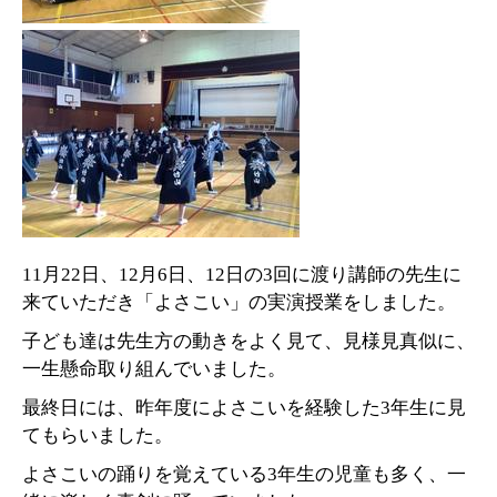
11
月
22
日、
12
月
6
日、
12
日の
3
回に渡り講師の先生に
来ていただき「よさこい」の実演授業をしました。
子ども達は先生方の動きをよく見て、見様見真似に、
一生懸命取り組んでいました。
最終日には、昨年度によさこいを経験した
3
年生に見
てもらいました。
よさこいの踊りを覚えている
3
年生の児童も多く、一