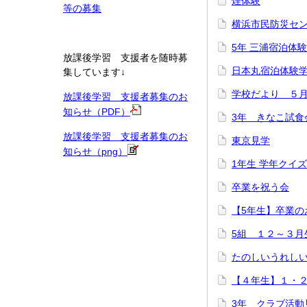
煙体験
等の募集
横浜市民防災セ
5年 三浦宿泊体
放課後学習 支援者を随時募
日本丸宿泊体験
集しています↓
学校だより ５
放課後学習 支援者募集のお
知らせ（PDF）
3年 きなこ試食
放課後学習 支援者募集のお
東京見学
知らせ（png）
1年生 学年クイ
卒業を祝う会
【5年生】卒業の
5組 １２～３月
たのしいうれし
【４年生】１・
3年 クラブ活動