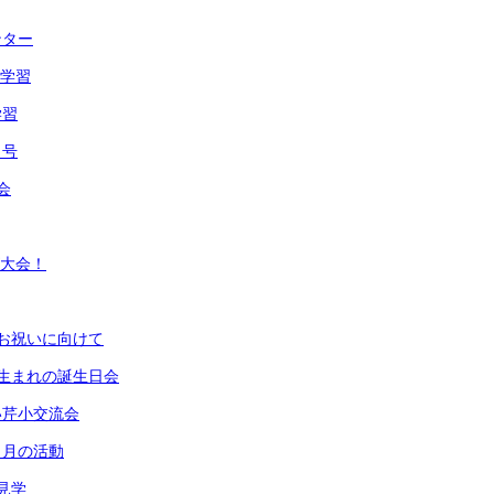
ンター
験学習
学習
月号
会
ズ大会！
お祝いに向けて
生まれの誕生日会
い芹小交流会
２月の活動
見学