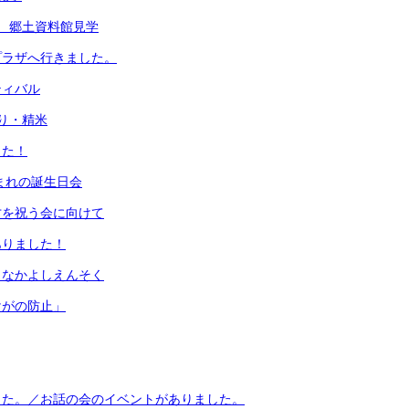
 郷土資料館見学
プラザへ行きました。
ティバル
り・精米
した！
生まれの誕生日会
才を祝う会に向けて
ありました！
 なかよしえんそく
けがの防止」
した。／お話の会のイベントがありました。