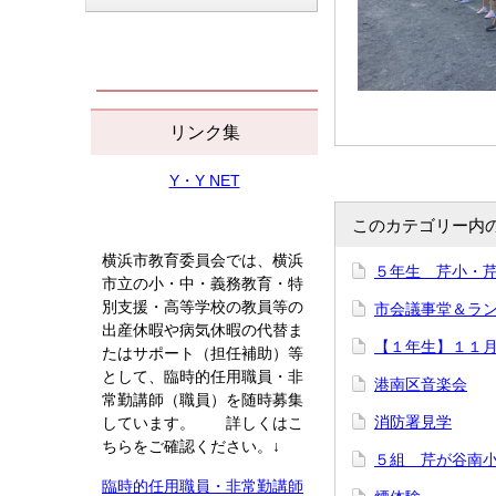
リンク集
Y・Y NET
このカテゴリー内
横浜市教育委員会では、横浜
５年生 芹小・
市立の小・中・義務教育・特
別支援・高等学校の教員等の
市会議事堂＆ラ
出産休暇や病気休暇の代替ま
【１年生】１１
たはサポート（担任補助）等
として、臨時的任用職員・非
港南区音楽会
常勤講師（職員）を随時募集
消防署見学
しています。 詳しくはこ
ちらをご確認ください。↓
５組 芹が谷南
臨時的任用職員・非常勤講師