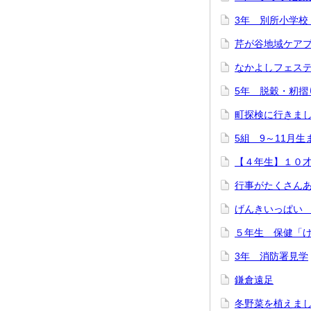
3年 別所小学校
芹が谷地域ケア
なかよしフェス
5年 脱穀・籾摺
町探検に行きま
5組 9～11月
【４年生】１０
行事がたくさん
げんきいっぱい
５年生 保健「
3年 消防署見学
鎌倉遠足
冬野菜を植えま