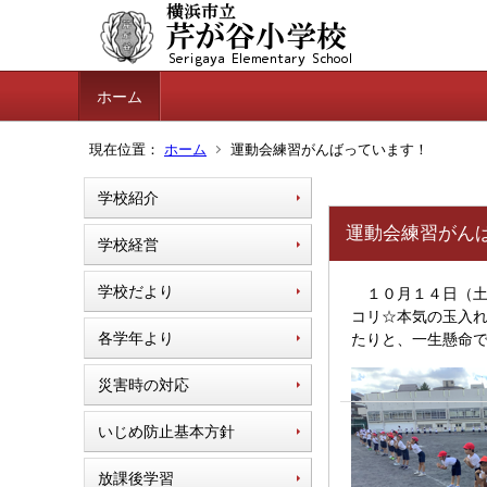
ホーム
現在位置：
ホーム
運動会練習がんばっています！
学校紹介
運動会練習がん
学校経営
学校だより
１０月１４日（土
コリ☆本気の玉入れ
各学年より
たりと、一生懸命
災害時の対応
いじめ防止基本方針
放課後学習