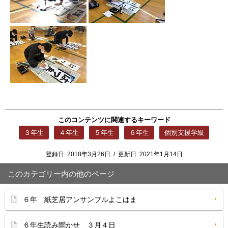
このコンテンツに関連するキーワード
３年生
４年生
５年生
６年生
個別支援学級
登録日:
2018年3月26日
/
更新日:
2021年1月14日
このカテゴリー内の他のページ
６年 紙芝居アンサンブルよこはま
６年生読み聞かせ ３月４日