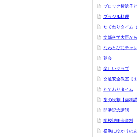
ブロック横浜子
ブラジル料理
たてわりタイム
文部科学大臣か
なわとびにチャ
朝会
楽しいクラブ
交通安全教室【
たてわりタイム
歯の役割【歯科
開港記念講話
学校説明会資料
横浜にゆかりの