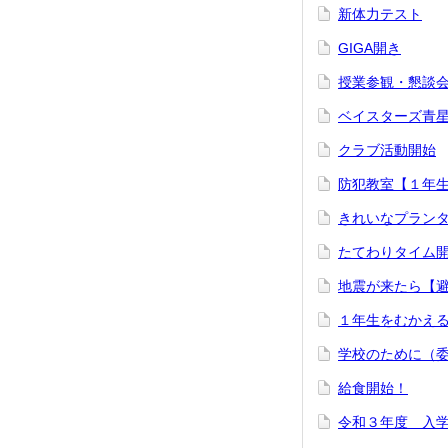
新体力テスト
GIGA開き
授業参観・懇談
ベイスターズ青
クラブ活動開始
防犯教室【１年
きれいなプラン
たてわりタイム
地震が来たら【
１年生をむかえ
学校のために（
給食開始！
令和３年度 入