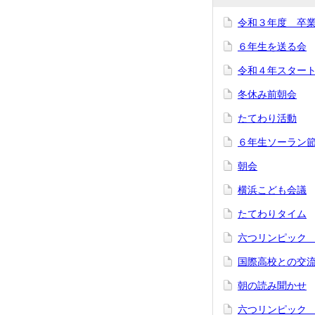
令和３年度 卒
６年生を送る会
令和４年スター
冬休み前朝会
たてわり活動
６年生ソーラン
朝会
横浜こども会議
たてわりタイム
六つリンピック
国際高校との交
朝の読み聞かせ
六つリンピック