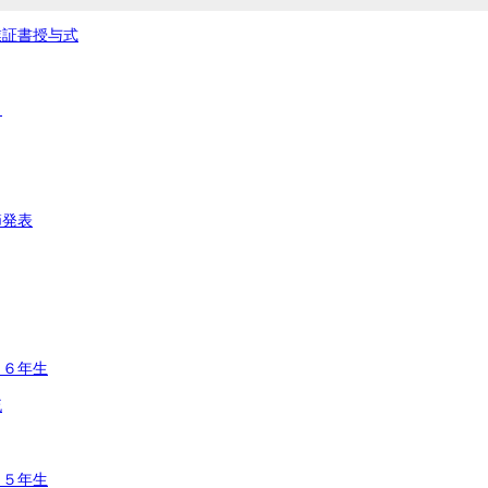
業証書授与式
ト
節発表
 ６年生
流
 ５年生