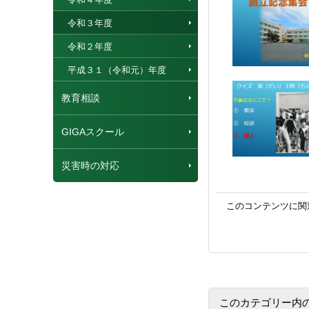
令和３年度
令和２年度
平成３１（令和元）年度
教育相談
GIGAスクール
災害時の対応
このコンテンツに関
このカテゴリー内