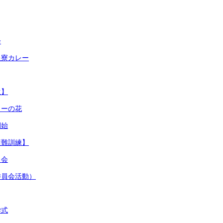
会
星寮カレー
生】
ターの花
開始
避難訓練】
る会
委員会活動）
学式