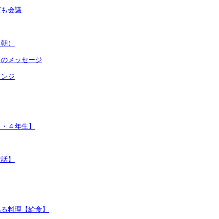
ども会議
（朝）
らのメッセージ
レンジ
１・４年生】
講話】
ある料理【給食】