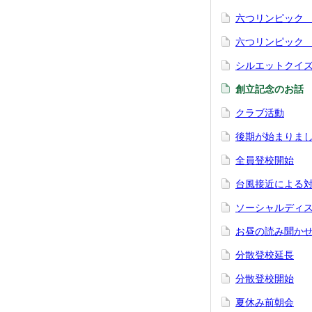
六つリンピック
六つリンピック
シルエットクイ
創立記念のお話
クラブ活動
後期が始まりま
全員登校開始
台風接近による
ソーシャルディ
お昼の読み聞か
分散登校延長
分散登校開始
夏休み前朝会