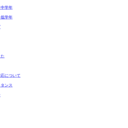
 中学年
 低学年
ズ
した
対応について
スタンス
せ