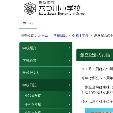
ホーム
現在位置：
ホーム
学校日記
令和３年度
創立記念の
学校紹介
創立記念のお話
学校経営
１１月１日は六つ
学校だより
今年は創立５５周
学校日記
創立当時は東棟（
となどのお話があ
令和６年度
今とは違う様子に
令和５年度
令和４年度