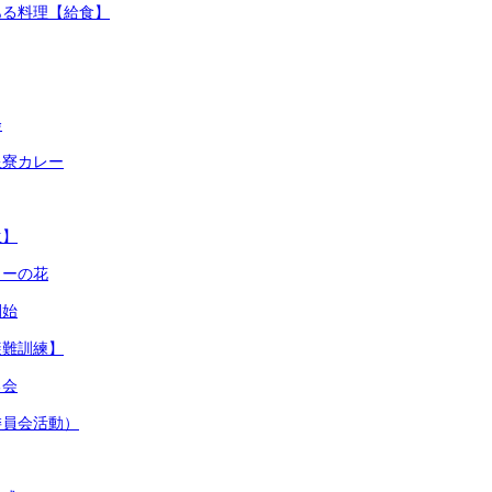
ある料理【給食】
会
星寮カレー
生】
ターの花
開始
避難訓練】
る会
委員会活動）