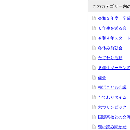
このカテゴリー内
令和３年度 卒
６年生を送る会
令和４年スター
冬休み前朝会
たてわり活動
６年生ソーラン
朝会
横浜こども会議
たてわりタイム
六つリンピック
国際高校との交
朝の読み聞かせ