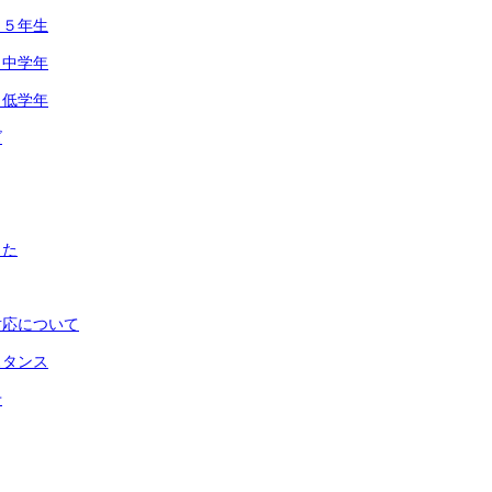
 ５年生
 中学年
 低学年
ズ
した
対応について
スタンス
せ