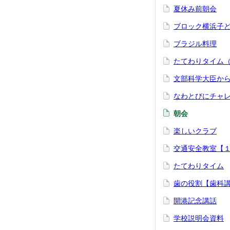
夏休み前朝会
ブロック横浜子
ブラジル料理
たてわりタイム
文部科学大臣か
なわとびにチャ
朝会
楽しいクラブ
交通安全教室【
たてわりタイム
歯の役割【歯科
開港記念講話
学校説明会資料