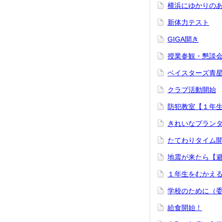
横浜にゆかりの
新体力テスト
GIGA開き
授業参観・懇談
ベイスターズ青
クラブ活動開始
防犯教室【１年
きれいなプラン
たてわりタイム
地震が来たら【
１年生をむかえ
学校のために（
給食開始！