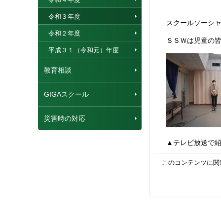
令和３年度
スクールソーシャ
令和２年度
ＳＳＷは児童の皆
平成３１（令和元）年度
教育相談
GIGAスクール
災害時の対応
▲テレビ放送で紹
このコンテンツに関