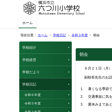
ホーム
現在位置：
ホーム
学校日記
令和３年度
朝会
学校紹介
朝会
学校経営
６月２１日（月）
学校だより
副校長先生のお話
学校日記
暑くなる季節で
令和６年度
交通事故に気を
令和５年度
夏休みまであと
令和４年度