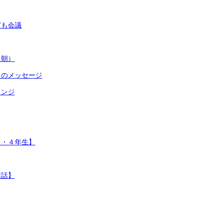
ども会議
（朝）
らのメッセージ
レンジ
１・４年生】
講話】