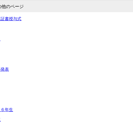
の他のページ
業証書授与式
ト
節発表
 ６年生
流