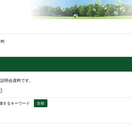
資料
説明会資料です。
連するキーワード
全校