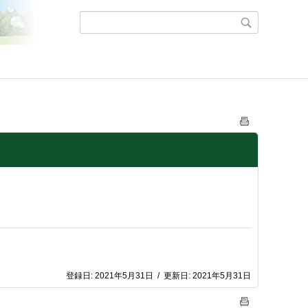
登録日:
2021年5月31日
/
更新日:
2021年5月31日