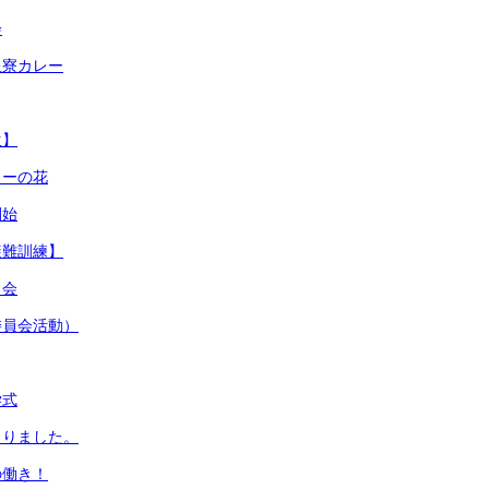
会
星寮カレー
生】
ターの花
開始
避難訓練】
る会
委員会活動）
学式
まりました。
の働き！