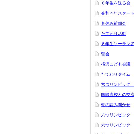
６年生を送る会
令和４年スター
冬休み前朝会
たてわり活動
６年生ソーラン
朝会
横浜こども会議
たてわりタイム
六つリンピック
国際高校との交
朝の読み聞かせ
六つリンピック
六つリンピック