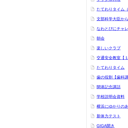
たてわりタイム
文部科学大臣か
なわとびにチャ
朝会
楽しいクラブ
交通安全教室【
たてわりタイム
歯の役割【歯科
開港記念講話
学校説明会資料
横浜にゆかりの
新体力テスト
GIGA開き