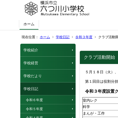
ホーム
現在位置：
ホーム
学校日記
令和３年度
クラブ活動
学校紹介
クラブ活動開始
学校経営
５月１８日（火）
学校だより
第１回目は役割分
学校日記
令和３年度設置
令和６年度
室内レク
科学
令和５年度
まんが・工作
令和４年度