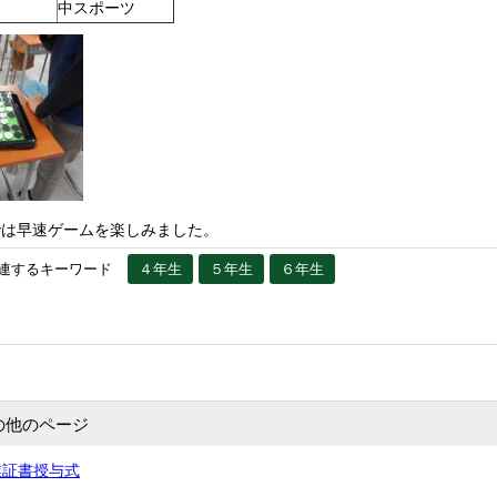
中スポーツ
では早速ゲームを楽しみました。
連するキーワード
４年生
５年生
６年生
の他のページ
業証書授与式