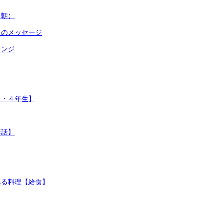
（朝）
らのメッセージ
レンジ
１・４年生】
講話】
ある料理【給食】