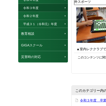
外スポーツ
令和３年度
令和２年度
平成３１（令和元）年度
教育相談
GIGAスクール
▲室内レククラブ
災害時の対応
このコンテンツに関
このカテゴリー内
令和３年度 卒