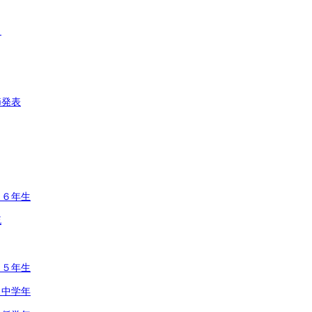
ト
節発表
 ６年生
流
 ５年生
 中学年