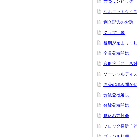
六つリンピック
シルエットクイ
創立記念のお話
クラブ活動
後期が始まりま
全員登校開始
台風接近による
ソーシャルディ
お昼の読み聞か
分散登校延長
分散登校開始
夏休み前朝会
ブロック横浜子
ブラジル料理