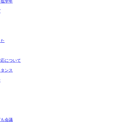
 低学年
ズ
した
対応について
スタンス
せ
ども会議