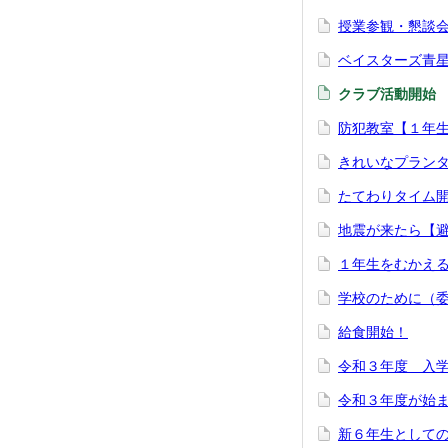
授業参観・懇談
ベイスターズ青
クラブ活動開始
防犯教室【１年
きれいなプラン
たてわりタイム
地震が来たら【
１年生をむかえ
学校のために（
給食開始！
令和３年度 入
令和３年度が始
新６年生として