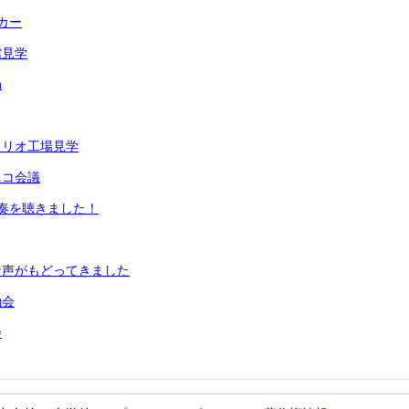
カー
館見学
局
イリオ工場見学
ニコ会議
奏を聴きました！
な声がもどってきました
動会
会