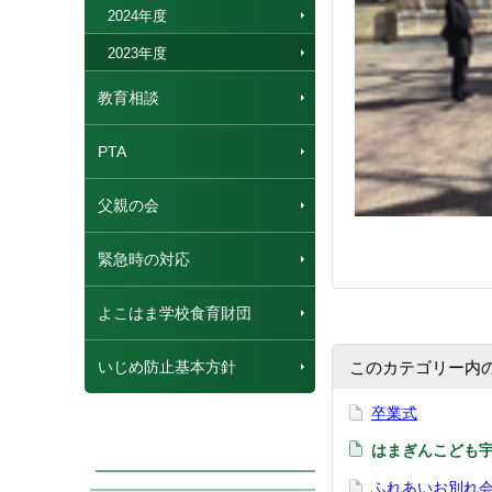
2024年度
2023年度
教育相談
PTA
父親の会
緊急時の対応
よこはま学校食育財団
いじめ防止基本方針
このカテゴリー内
卒業式
はまぎんこども
ふれあいお別れ