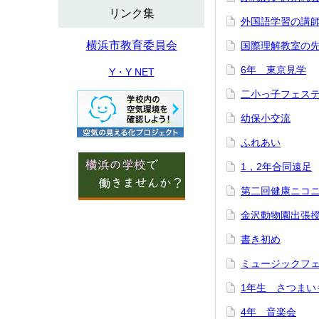
リンク集
外国語学習の講
横浜市教育委員会
国際理解教室の
6年 東京見学
Y・Y NET
二小っ子フェス
幼保小交流
ふれあい
1，2年合同遠足
第二回健康ニコ
金沢動物園出張
書き初め
ミュージックフ
1年生 さつまい
4年 音楽会