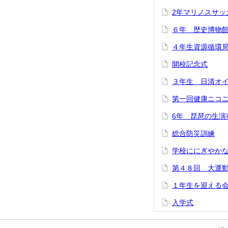
2年マリノスサッ
６年 歴史博物
４年生資源循環
開校記念式
３年生 日清オ
第一回健康ニコ
6年 琵琶の生演
総合防災訓練
学校ににぎやか
第４８回 大運
１年生を迎える
入学式