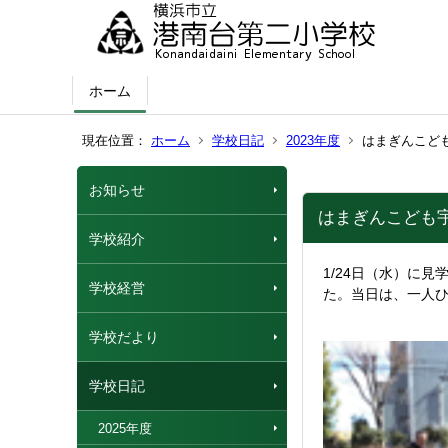
ホーム
現在位置：
ホーム
学校日記
2023年度
はまぎんこど
お知らせ
はまぎんこども
学校紹介
1/24日（水）に
学校経営
た。当日は、一人
学校だより
学校日記
2025年度