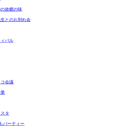
師の故郷の味
先生とのお別れ会
ティバル
ニコ会議
授業
ェスタ
もパーティー