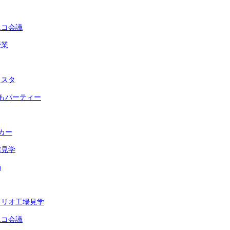
ニコ会議
授業
ェスタ
もパーティー
カー
館見学
局
イリオ工場見学
ニコ会議