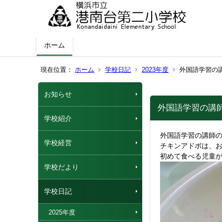
ホーム
現在位置：
ホーム
学校日記
2023年度
外国語学習の
お知らせ
外国語学習の講
学校紹介
外国語学習の講師
学校経営
チキンアドボは、
初めて食べる児童
学校だより
学校日記
2025年度