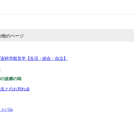
の他のページ
宇宙科学館見学【生活・総合・自立】
会
師の故郷の味
先生とのお別れ会
ティバル