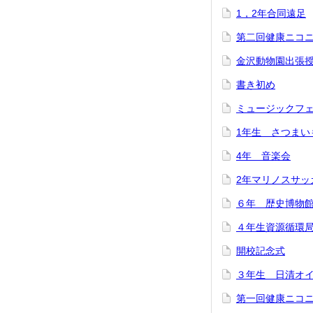
1，2年合同遠足
第二回健康ニコ
金沢動物園出張
書き初め
ミュージックフ
1年生 さつまい
4年 音楽会
2年マリノスサッ
６年 歴史博物
４年生資源循環
開校記念式
３年生 日清オ
第一回健康ニコ