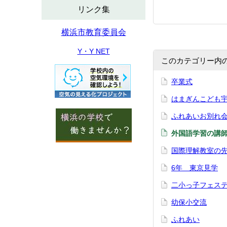
リンク集
横浜市教育委員会
Y・Y NET
このカテゴリー内
卒業式
はまぎんこども
ふれあいお別れ
外国語学習の講
国際理解教室の
6年 東京見学
二小っ子フェス
幼保小交流
ふれあい