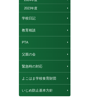
2023年度
学校日記
教育相談
PTA
父親の会
緊急時の対応
よこはま学校食育財団
いじめ防止基本方針