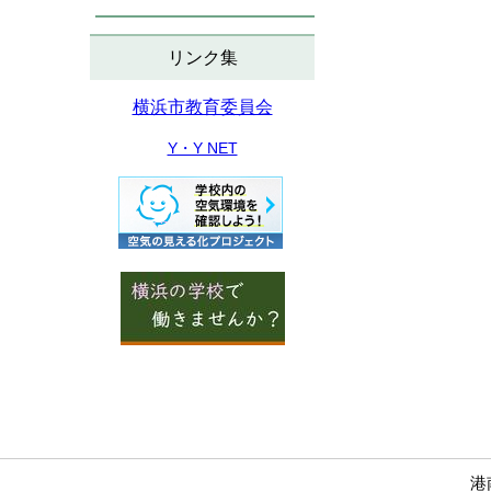
リンク集
横浜市教育委員会
Y・Y NET
港