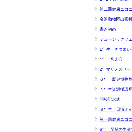
第二回健康ニコ
金沢動物園出張
書き初め
ミュージックフ
1年生 さつまい
4年 音楽会
2年マリノスサッ
６年 歴史博物
４年生資源循環
開校記念式
３年生 日清オ
第一回健康ニコ
6年 琵琶の生演