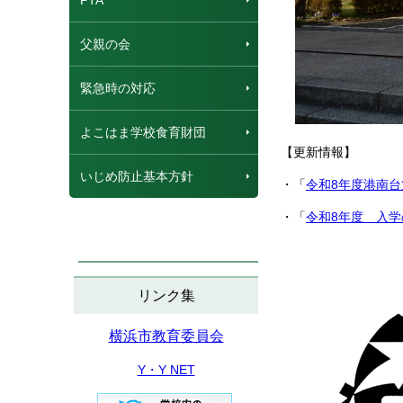
PTA
父親の会
緊急時の対応
よこはま学校食育財団
【更新情報】
いじめ防止基本方針
・「
令和8年度港南
・「
令和8年度 入学
リンク集
横浜市教育委員会
Y・Y NET