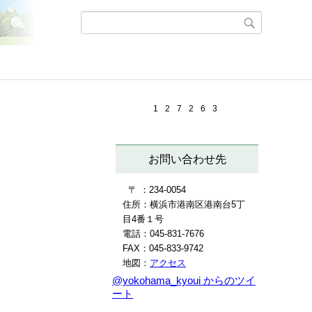
1
2
7
2
6
3
お問い合わせ先
〒 ：234-0054
住所：横浜市港南区港南台5丁
目4番１号
電話：045-831-7676
FAX：045-833-9742
地図：
アクセス
@yokohama_kyoui からのツイ
ート