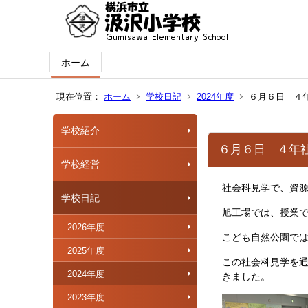
ホーム
現在位置：
ホーム
学校日記
2024年度
６月６日 ４
学校紹介
６月６日 ４年
学校経営
社会科見学で、資源
学校日記
旭工場では、授業
2026年度
こども自然公園で
2025年度
この社会科見学を
2024年度
きました。
2023年度