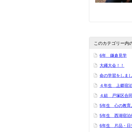
このカテゴリー内
6年 鎌倉見学
大繩大会！！
命の学習をしま
４年生 上郷宿
４組 戸塚区合
5年生 心の教育
5年生 西湖宿泊
6年生 片品・日