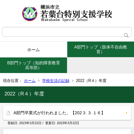
A部門トップ（肢体不自由教
ホーム
育）
B部門トップ（知的障害教育
高等部）
現在位置：
ホーム
学校生活の記録
2022（R４）年度
2022（R４）年度
A部門卒業式が行われました。【202３.３.１６】
登録日:
2023年3月22日
/ 更新日:
2023年3月22日