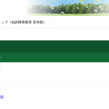
トップ（知的障害教育 高等部）
ー
針
方針