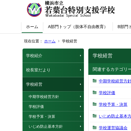
ホーム
A部門トップ（肢体不自由教育）
B部門
現在位置：
ホーム
学校経営
学校経営
学校紹介
関連するカテゴリ
校長室だより
中期学校経営方
学校経営
学校評価
中期学校経営方針
学校予算・決算
学校評価
いじめ防止基本
学校予算・決算
いじめ防止基本方針
学校運営協議会