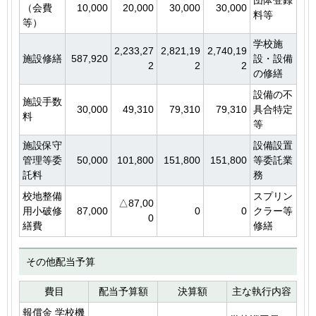
団体登録
（会費
10,000
20,000
30,000
30,000
料等
等）
学校施
2,233,27
2,821,19
2,740,19
施設修繕
587,920
設・設備
2
2
2
の修繕
設備の不
施設手数
30,000
49,310
79,310
79,310
具合特定
料
等
施設保守
設備設置
管理等委
50,000
101,800
151,800
151,800
等委託業
託料
務
校地整備
スプリン
△87,00
用小破修
87,000
0
0
クラー等
0
繕費
修繕
その他配当予算
費目
配当予算額
決算額
主な執行内容
報償金 学校機