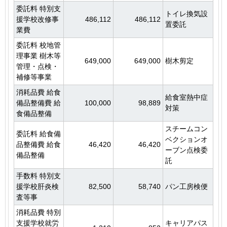
委託料 特別支
トイレ換気設
援学校改修事
486,112
486,112
置委託
業費
委託料 校地管
理事業 樹木等
649,000
649,000
樹木剪定
管理・点検・
補修等事業
消耗品費 給食
給食室熱中症
備品整備費 給
100,000
98,889
対策
食備品整備
スチームコン
委託料 給食備
ベクションオ
品整備費 給食
46,420
46,420
ーブン点検委
備品整備
託
手数料 特別支
援学校肝炎検
82,500
58,740
パン工房検便
査等事
消耗品費 特別
支援学校就労
キャリアパス