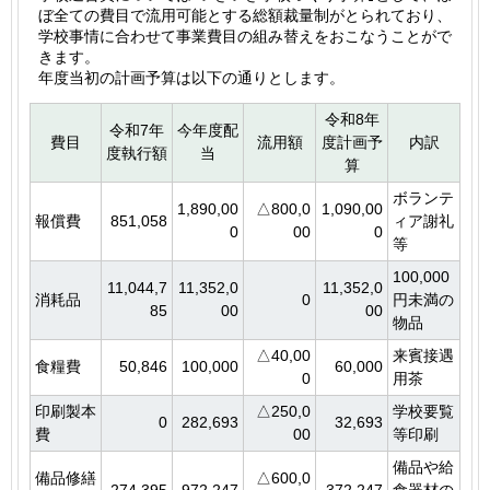
ぼ全ての費目で流用可能とする総額裁量制がとられており、
学校事情に合わせて事業費目の組み替えをおこなうことがで
きます。
年度当初の計画予算は以下の通りとします。
令和8年
令和7年
今年度配
費目
流用額
度計画予
内訳
度執行額
当
算
ボランテ
1,890,00
△800,0
1,090,00
報償費
851,058
ィア謝礼
0
00
0
等
100,000
11,044,7
11,352,0
11,352,0
消耗品
0
円未満の
85
00
00
物品
△40,00
来賓接遇
食糧費
50,846
100,000
60,000
0
用茶
印刷製本
△250,0
学校要覧
0
282,693
32,693
費
00
等印刷
備品や給
備品修繕
△600,0