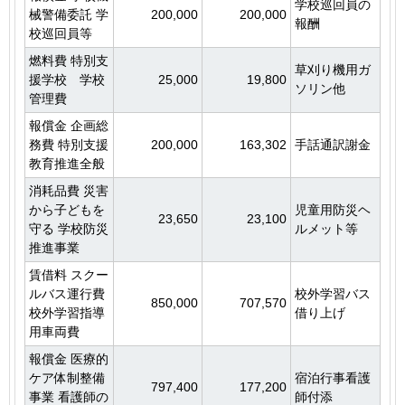
学校巡回員の
械警備委託 学
200,000
200,000
報酬
校巡回員等
燃料費 特別支
草刈り機用ガ
援学校 学校
25,000
19,800
ソリン他
管理費
報償金 企画総
務費 特別支援
200,000
163,302
手話通訳謝金
教育推進全般
消耗品費 災害
から子どもを
児童用防災ヘ
23,650
23,100
守る 学校防災
ルメット等
推進事業
賃借料 スクー
ルバス運行費
校外学習バス
850,000
707,570
校外学習指導
借り上げ
用車両費
報償金 医療的
ケア体制整備
宿泊行事看護
797,400
177,200
事業 看護師の
師付添