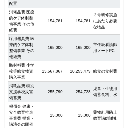
配置
消耗品費 医療
３号研修実施
的ケア体制整
154,781
154,781
にあたり必要
備事業 その他
な物品
経費
庁用器具費 医
療的ケア体制
主任級看護師
165,000
165,000
整備事業 その
用ノートPC
他経費
賄材料費 小学
校等給食物資
13,567,867
10,253,479
給食の食材費
購入事業
消耗品費 特別
児童・生徒用
支援学校災害
255,790
254,728
備蓄食料、水
備蓄費
報償金 健康・
安全教育推進
薬物乱用防止
15,000
15,000
事業費 授業・
教育講師謝礼
講演会の開催