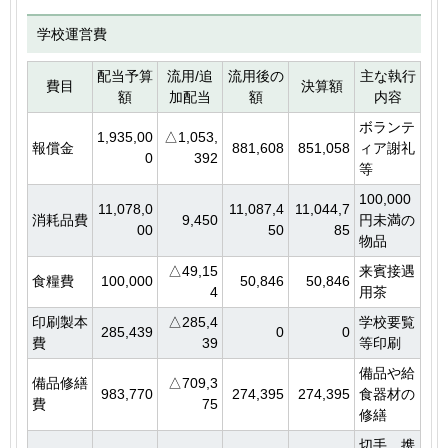
学校運営費
配当予算
流用/追
流用後の
主な執行
費目
決算額
額
加配当
額
内容
ボランテ
1,935,00
△1,053,
報償金
881,608
851,058
ィア謝礼
0
392
等
100,000
11,078,0
11,087,4
11,044,7
消耗品費
9,450
円未満の
00
50
85
物品
△49,15
来賓接遇
食糧費
100,000
50,846
50,846
4
用茶
印刷製本
△285,4
学校要覧
285,439
0
0
費
39
等印刷
備品や給
備品修繕
△709,3
983,770
274,395
274,395
食器材の
費
75
修繕
切手、携