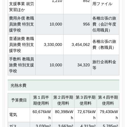
1,210
852
支援事業 就労
用ファイル
実習ほか
費用弁償 教職
各種出張の旅
員旅費 特別支
10,000
956
費（会計年度
援学校
任用職員）
普通旅費 教職
各種出張の旅
員旅費 特別支
3,330,000
3,454,062
費（教職員）
援学校
手数料 教職員
旅行企画料金
旅費 特別支援
10,000
34,320
等
学校
光熱水費
第１四半
第２四半期
第３四半期
第４四半期
予算費目
期使用料
使用料
使用料
使用料
60,676kW
80,398kW
72,676kW
79,430kW
電気
h
h
h
h
ガス
3,030m³
3,663m³
4,313m³
5,785m³