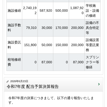
学校施
2,740,19
1,087,92
施設修繕
587,920
500,000
設・設備
2
0
の修繕
設備の不
施設手数
79,310
30,000
170,000
200,000
具合特定
料
等
設備設置
施設委託
151,800
50,000
150,000
200,000
等委託業
料
務
スプリン
校地修繕
0
87,000
0
87,000
クラー等
費
修繕
2026年6月23日
令和7年度 配当予算決算報告
令和7年度の決算につきまして、以下の通り報告いたしま
す。