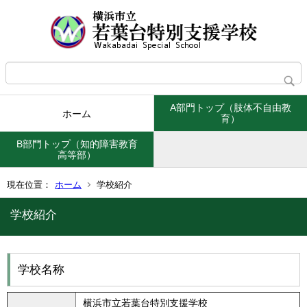
A部門トップ（肢体不自由教
ホーム
育）
B部門トップ（知的障害教育
高等部）
現在位置：
ホーム
学校紹介
学校紹介
学校名称
横浜市立若葉台特別支援学校