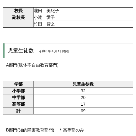
校長
瀧田 美紀子
副校長
小滝 愛子
竹田 智之
児童生徒数
令和８年４月１日現在
A部門(肢体不自由教育部門)
学部
児童生徒数
小学部
32
中学部
20
高等部
17
計
69
B部門(知的障害教育部門) ＊高等部のみ