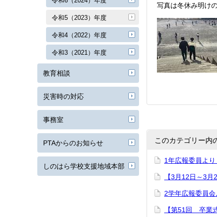
令和6（2024）年度
写真は冬休み明け
令和5（2023）年度
令和4（2022）年度
令和3（2021）年度
教育相談
災害時の対応
事務室
このカテゴリー内
PTAからのお知らせ
1年広報委員よ
しのはら学校支援地域本部
【3月12日～3月
2学年広報委員会
【第51回 卒業