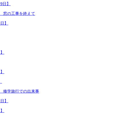
29日】
り 窓の工事を終えて
8日】
日】
日】
】
り 修学旅行での出来事
1日】
日】