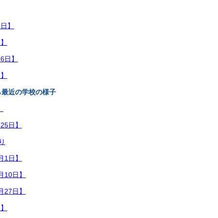
8日】
日】
16日】
日】
ら最近の学校の様子
】
月25日】
り
2月1日】
月10日】
月27日】
日】