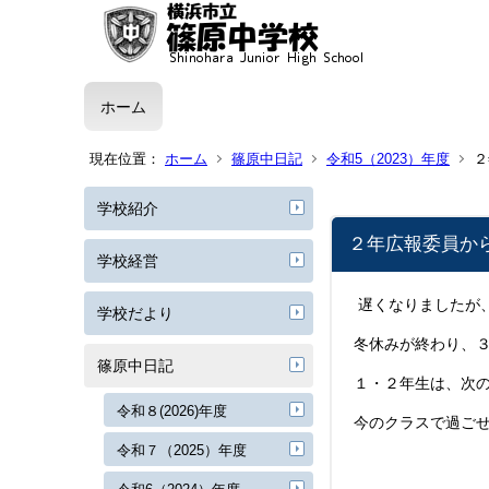
ホーム
現在位置：
ホーム
篠原中日記
令和5（2023）年度
２
学校紹介
２年広報委員か
学校経営
遅くなりましたが
学校だより
冬休みが終わり、
篠原中日記
１・２年生は、次
令和８(2026)年度
今のクラスで過ご
令和７（2025）年度