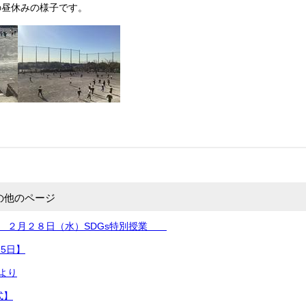
の昼休みの様子です。
の他のページ
り ２月２８日（水）SDGs特別授業
25日】
より
式】