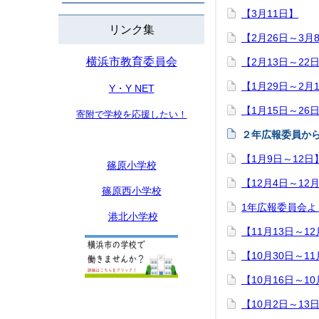
【3月11日】
リンク集
【2月26日～3月
横浜市教育委員会
【2月13日～22
【1月29日～2月
Y・Y NET
【1月15日～26
寄附で学校を応援したい！
２年広報委員か
【1月9日～12日
篠原小学校
【12月4日～12
篠原西小学校
1年広報委員会よ
港北小学校
【11月13日～1
【10月30日～11
【10月16日～10
【10月2日～13