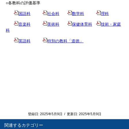
○各教科の評価基準
国語科
社会科
数学科
理科
音楽科
美術科
保健体育科
技術・家庭
科
英語科
特別の教科「道徳」
登録日:
2025年5月9日
/
更新日:
2025年5月9日
関連するカテゴリー