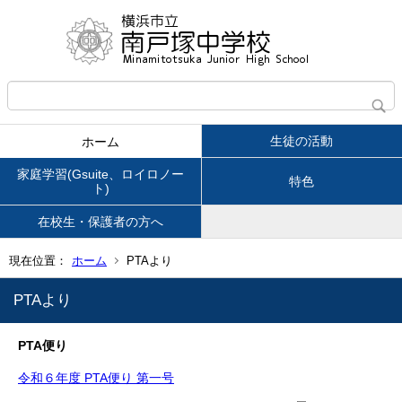
生徒の活動
ホーム
家庭学習(Gsuite、ロイロノー
特色
ト)
在校生・保護者の方へ
現在位置：
ホーム
PTAより
PTAより
PTA便り
令和６年度 PTA便り 第一号