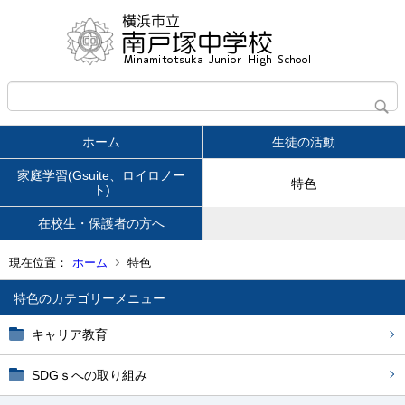
ホーム
生徒の活動
家庭学習(Gsuite、ロイロノー
特色
ト)
在校生・保護者の方へ
現在位置：
ホーム
特色
特色
キャリア教育
SDGｓへの取り組み