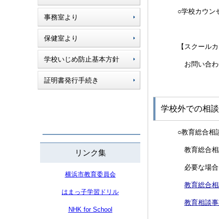
○学校カウン
事務室より
毎週木
保健室より
【スクールカ
学校いじめ防止基本方針
お問い合わせ
証明書発行手続き
学校外での相談
○教育総合相
教育総合相
リンク集
必要な場合
横浜市教育委員会
教育総合相
はまっ子学習ドリル
教育相談事
NHK for School