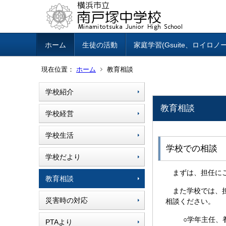
ホーム
生徒の活動
家庭学習(Gsuite、ロイロノ
現在位置：
ホーム
教育相談
学校紹介
教育相談
学校経営
学校生活
学校での相談
学校だより
まずは、担任にご
教育相談
また学校では、担
災害時の対応
相談ください。
○学年主任、
PTAより