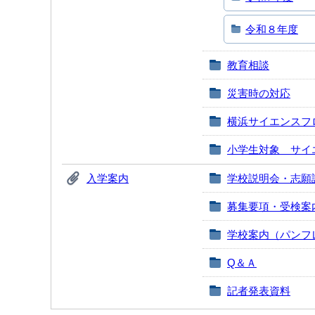
令和８年度
教育相談
災害時の対応
横浜サイエンスフ
小学生対象 サイ
入学案内
学校説明会・志願
募集要項・受検案
学校案内（パンフ
Q＆Ａ
記者発表資料