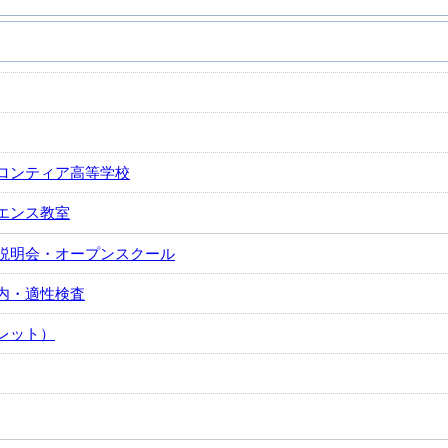
ロンティア高等学校
エンス教室
説明会・オープンスクール
内・適性検査
レット）