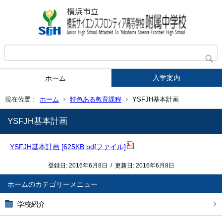
入学案内
ホーム
現在位置：
ホーム
特色ある教育課程
YSFJH基本計画
YSFJH基本計画
YSFJH基本計画 [625KB pdfファイル]
登録日:
2016年6月8日
/
更新日:
2016年6月8日
ホーム
学校紹介