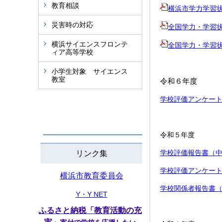
教育相談
横浜市学力学習
災害時の対応
全国学力・学習
横浜サイエンスフロンテ
全国学力・学習
ィア高等学校
小学生対象 サイエンス
教室
令和６年度
学校評価アンケー
令和５年度
学校評価報告書（
リンク集
学校評価アンケー
横浜市教育委員会
学校関係者報告書
Y・Y NET
ふるさと納税「教育活動の充