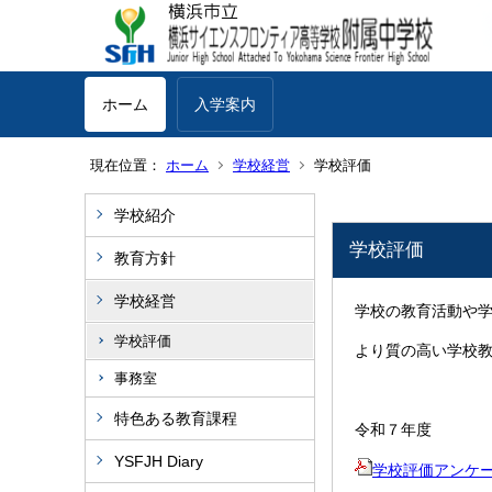
ホーム
入学案内
現在位置：
ホーム
学校経営
学校評価
学校紹介
学校評価
教育方針
学校経営
学校の教育活動や
学校評価
より質の高い学校
事務室
特色ある教育課程
令和７年度
YSFJH Diary
学校評価アンケ