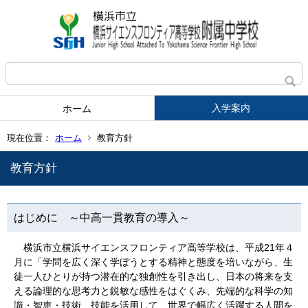
入学案内
ホーム
現在位置：
ホーム
教育方針
教育方針
はじめに ～中高一貫教育の導入～
横浜市立横浜サイエンスフロンティア高等学校は、平成21年４
月に「学問を広く深く学ぼうとする精神と態度を培いながら、生
徒一人ひとりが持つ潜在的な独創性を引き出し、日本の将来を支
える論理的な思考力と鋭敏な感性をはぐくみ、先端的な科学の知
識・智恵・技術、技能を活用して、世界で幅広く活躍する人間を