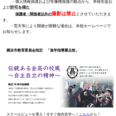
・個人情報保護および肖像権保護の観点から、本校生徒お
よび
許可を得た
撮影は禁止
とさせていただきま
保護者・
関係者以外の
す。
・荒天等により開催が困難な場合は、本校ホームページで
お知らせします。
横浜市教育委員会指定 「進学指導重点校」
スクールビューを導入！今すぐ校内見学へ！
こちら
から！