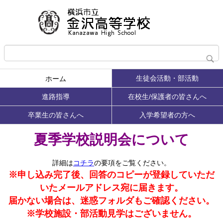
生徒会活動・部活動
ホーム
進路指導
在校生/保護者の皆さんへ
卒業生の皆さんへ
入学希望者の方へ
夏季学校説明会について
詳細は
コチラ
の要項をご覧ください。
※申し込み完了後、回答のコピーが登録していただ
いたメールアドレス宛に届きます。
届かない場合は、迷惑フォルダもご確認ください。
※学校施設・部活動見学はございません。