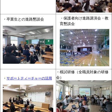
・保護者向け進路講演会・教
・卒業生との進路懇談会
育懇談会
・模試研修（全職員対象の研修
会）
・
サポートティーチャーの活用