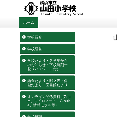
ホーム
学校紹介
学校経営
学校だより・各学年から
のお知らせ・下校時刻一
覧（パスワード付）
給食だより・献立表・保
健だより・図書館だより
オンライン関係資料（Zoo
m、ロイロノート、G‐suit
e、情報モラル等）
学校日記