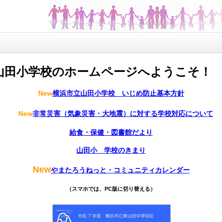
山田小学校のホームページへようこそ！
New
横浜市立山田小学校 いじめ防止基本方針
New
非常災害（気象災害・大地震）に対する学校対応について
給食・保健・図書館だより
山田小 学校のきまり
New
やまたろうねっと・コミュニティカレンダー
（スマホでは、PC版に切り替える）