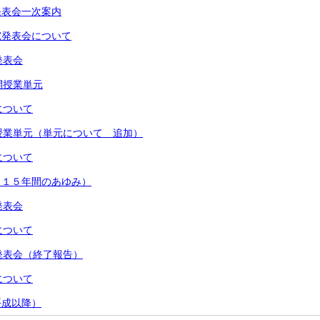
発表会一次案内
究発表会について
発表会
開授業単元
について
授業単元（単元について 追加）
について
（１５年間のあゆみ）
発表会
について
発表会（終了報告）
について
平成以降）