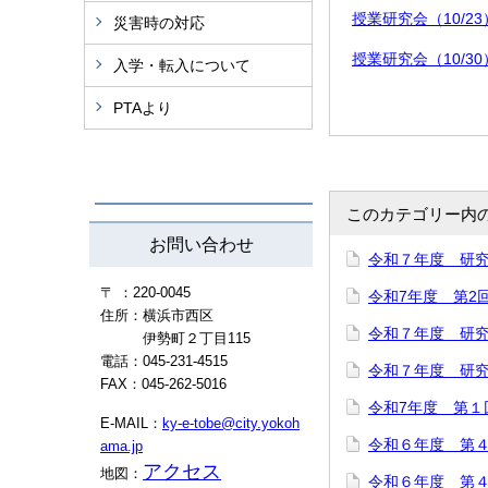
授業研究会（10/23）.
災害時の対応
授業研究会（10/30）.
入学・転入について
PTAより
このカテゴリー内
お問い合わせ
令和７年度 研
〒 ：220-0045
令和7年度 第2
住所：横浜市西区
令和７年度 研
伊勢町２丁目115
電話：045-231-4515
令和７年度 研
FAX：045-262-5016
令和7年度 第１
E-MAIL：
ky-e-tobe@city.yokoh
令和６年度 第
ama.jp
アクセス
地図：
令和６年度 第