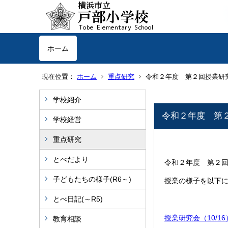
ホーム
現在位置：
ホーム
重点研究
令和２年度 第２回授業研
学校紹介
令和２年度 第
学校経営
重点研究
とべだより
令和２年度 第２
子どもたちの様子(R6～)
授業の様子を以下
とべ日記(～R5)
授業研究会（10/16）.
教育相談