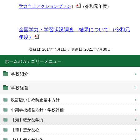
学力向上アクションプラン
）
（令和元年度）
全国学力・学習状況調査 結果について （令和元
年度）
登録日:
2014年4月1日
/
更新日:
2021年7月30日
ホーム
学校紹介
学校経営
改訂版いじめ防止基本方針
中期学校経営方針・学校評価
【知】確かな学力
【徳】豊かな心
【体】健やかな体