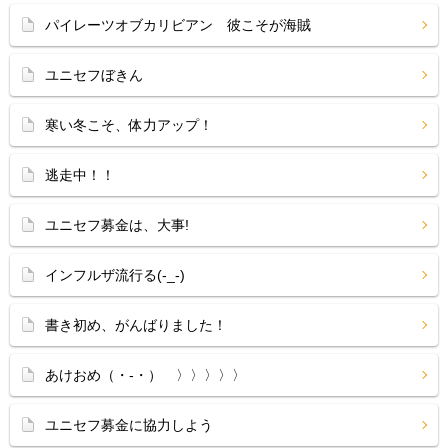
パイレーツオブカリビアン 彼こそが海賊
ユニセフぼきん
寒い冬こそ、体力アップ！
逃走中！！
ユニセフ募金は、大事!
インフルザ流行る(-_-)
書き初め、がんばりました！
あけおめ（・‐・）ゞ〉〉〉〉〉
ユニセフ募金に協力しよう