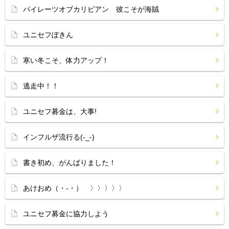
パイレーツオブカリビアン 彼こそが海賊
ユニセフぼきん
寒い冬こそ、体力アップ！
逃走中！！
ユニセフ募金は、大事!
インフルザ流行る(-_-)
書き初め、がんばりました！
あけおめ（・‐・）ゞ〉〉〉〉〉
ユニセフ募金に協力しよう