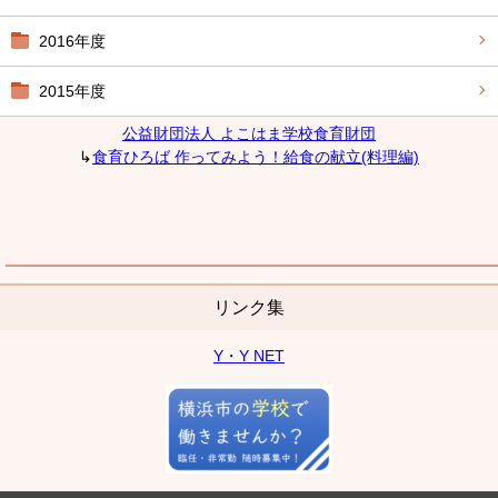
2016年度
2015年度
公益財団法人 よこはま学校食育財団
↳
食育ひろば 作ってみよう！給食の献立(料理編)
リンク集
Y・Y NET