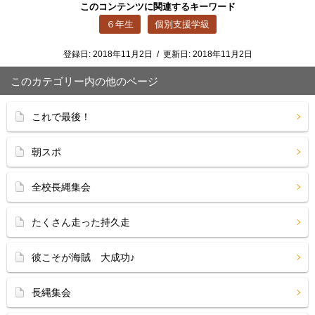
このコンテンツに関連するキーワード
６年生
個別支援学級
登録日:
2018年11月2日
/
更新日:
2018年11月2日
このカテゴリー内の他のページ
これで最後！
朝スポ
全校長縄集会
たくさん走った持久走
彼こそが海賊 大成功♪
長縄集会