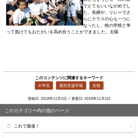
でとてもいいながめでし
た。長縄や、リレーでさ
らにクラスの心も一つに
なったし、他の学校と争
って負けてもおたがいを高め合うことができました。太陽
このコンテンツに関連するキーワード
６年生
個別支援学級
全校
登録日:
2018年11月2日
/
更新日:
2018年11月2日
このカテゴリー内の他のページ
これで最後！