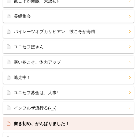
彼こそが海賊 大成功♪
長縄集会
パイレーツオブカリビアン 彼こそが海賊
ユニセフぼきん
寒い冬こそ、体力アップ！
逃走中！！
ユニセフ募金は、大事!
インフルザ流行る(-_-)
書き初め、がんばりました！