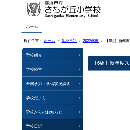
ホーム
現在位置：
ホーム
学校日記
2022年度
【6組】新年
学校紹介
【6組】新年度
学校経営
全国学力・学習状況調査
学校だより
学校からのお知らせ
学校日記