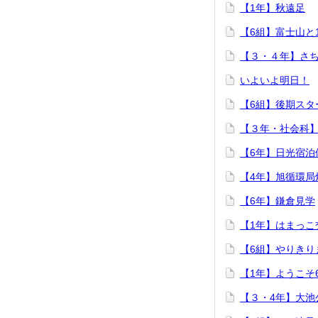
【1年】秋遠足
【6組】富士山と
【３・４年】さ
いよいよ明日！
【6組】後期スタ
【３年・社会科
【6年】日光宿泊
【4年】旭循環局
【6年】鎌倉見学
【1年】はまっこ
【6組】やりきり
【1年】ようこそ
【３・4年】大池