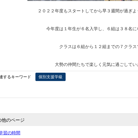
２０２２年度もスタートしてから早３週間が過ぎよ
今年度は１年生が６名入学し、６組は３８名に
クラスは６組から１２組までの７クラス
大勢の仲間たちで楽しく元気に過ごしてい
連するキーワード
個別支援学級
の他のページ
学習の時間