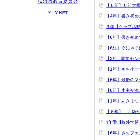
横浜市教育委員会
【６組】６組大
Y・Y NET
【4年】書き初め
３年【クラブ活
【6年】書き初め
【6組】ぐにゃぐ
【3年 防災セン
【1年】さち小マ
【6年】最後のマ
【6組】小中交流
【1年】あきまつ
【６年】 万騎
4年愛川校外学習
【6年】さちフェ