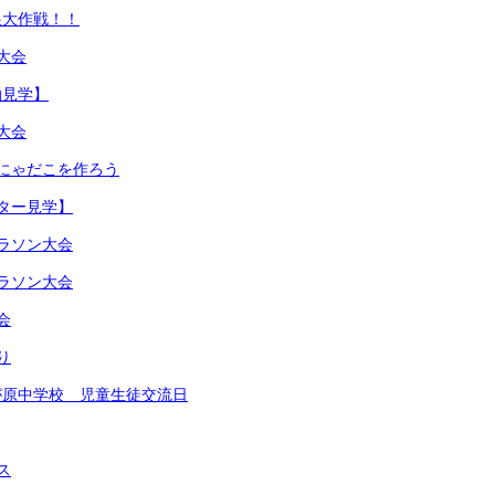
根大作戦！！
大会
動見学】
大会
にゃだこを作ろう
ター見学】
ラソン大会
ラソン大会
会
り
が原中学校 児童生徒交流日
ス