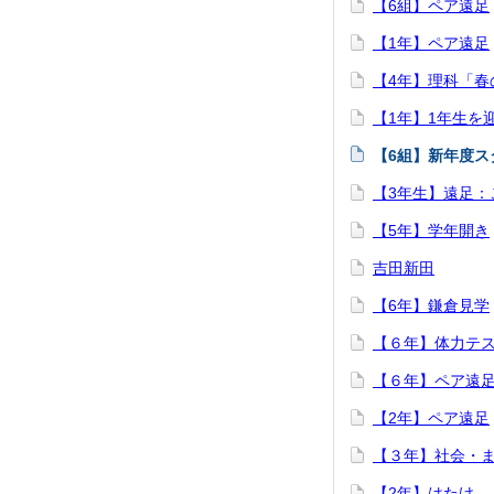
【6組】ペア遠足
【1年】ペア遠足
【4年】理科「春
【1年】1年生を
【6組】新年度ス
【3年生】遠足：
【5年】学年開き
吉田新田
【6年】鎌倉見学
【６年】体力テ
【６年】ペア遠
【2年】ペア遠足
【３年】社会・
【2年】はたけ