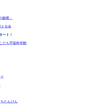
の観察」
迎える会
タート！
こども宇宙科学館
スト
足
まちたんけん