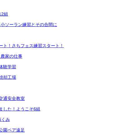
12組
ち小ソーラン練習とその合間に
ート！さちフェス練習スタート！
】農家の仕事
体験学習
焼却工場
交通安全教室
ました！ようこそ6組
6くみ
公園ペア遠足