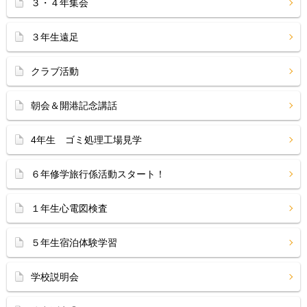
３・４年集会
３年生遠足
クラブ活動
朝会＆開港記念講話
4年生 ゴミ処理工場見学
６年修学旅行係活動スタート！
１年生心電図検査
５年生宿泊体験学習
学校説明会