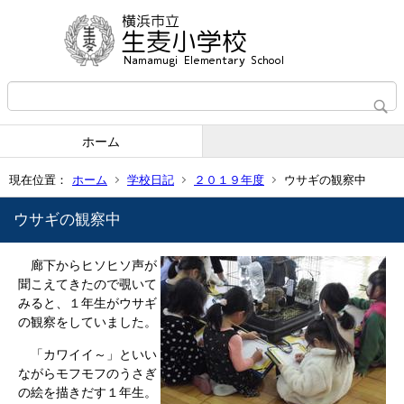
ホーム
現在位置：
ホーム
学校日記
２０１９年度
ウサギの観察中
ウサギの観察中
廊下からヒソヒソ声が
聞こえてきたので覗いて
みると、１年生がウサギ
の観察をしていました。
「カワイイ～」といい
ながらモフモフのうさぎ
の絵を描きだす１年生。