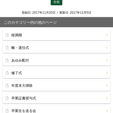
全校
登録日:
2017年11月20日
/
更新日:
2017年12月5日
このカテゴリー内の他のページ
桜満開
離・退任式
あゆみ配付
修了式
年度末大掃除
卒業証書授与式
卒業生を送る会