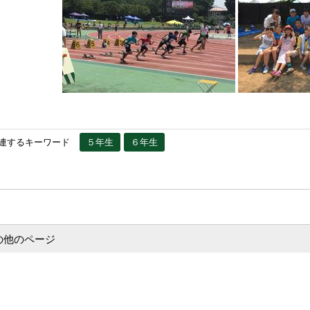
連するキーワード
５年生
６年生
の他のページ