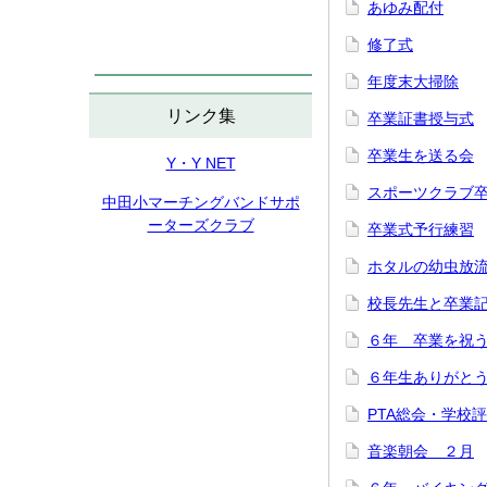
あゆみ配付
修了式
年度末大掃除
リンク集
卒業証書授与式
卒業生を送る会
Y・Y NET
スポーツクラブ
中田小マーチングバンドサポ
ーターズクラブ
卒業式予行練習
ホタルの幼虫放
校長先生と卒業
６年 卒業を祝
６年生ありがと
PTA総会・学校
音楽朝会 ２月