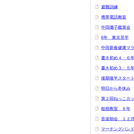
避難訓練
携帯電話教室
中田囃子鑑賞会
6年 東京見学
中田新春健康マ
書き初め４・６
書き初め３・５
後期後半スター
明日から冬休み
第２回ねっこカ
租税教室 ６年
音楽朝会 １２
マーチングバン