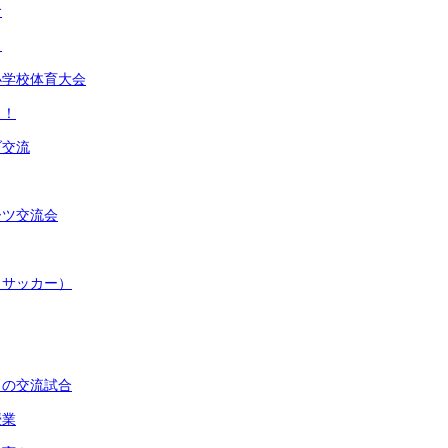
食
月
小学校体育大会
ス！
ブ交流
ーツ交流会
（サッカー）
との交流試合
授業