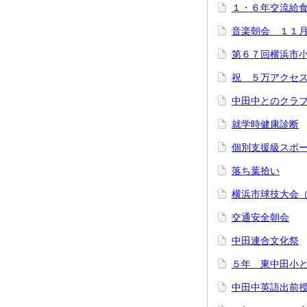
１・６年交流給
音楽朝会 １１
第６７回横浜市
祝 ５万アクセ
中田中とのクラ
就学時健康診断
個別支援級スポ
落ち葉拾い
横浜市球技大会
交通安全朝会
中田連合文化祭
５年 東中田小
中田中英語出前