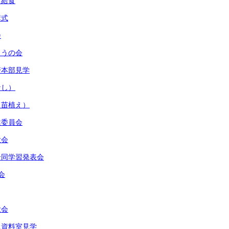
グ給食
講式
会
とうの会
警本部見学
なし）
（苗植え）
健委員会
大会
合同学習発表会
会
大会
土資料室見学