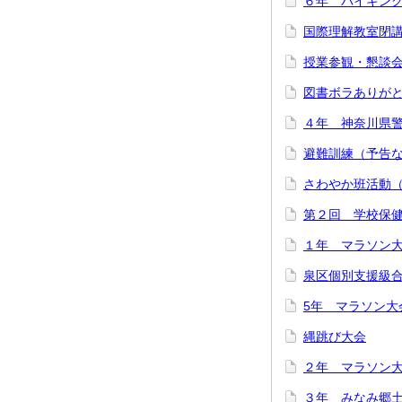
６年 バイキン
国際理解教室閉
授業参観・懇談
図書ボラありが
４年 神奈川県
避難訓練（予告
さわやか班活動
第２回 学校保
１年 マラソン
泉区個別支援級
5年 マラソン大
縄跳び大会
２年 マラソン
３年 みなみ郷