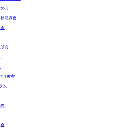
謝の会
習状況調査
大会
説明会
会
ン
作り教室
ラム
体験
究会