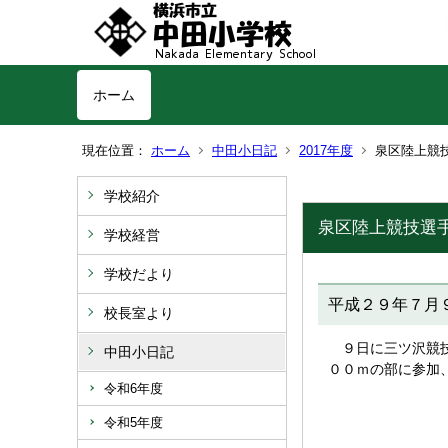
ホーム
現在位置：
ホーム
中田小日記
2017年度
泉区陸上競
学校紹介
泉区陸上競技選
学校経営
学校だより
平成２９年７月
校長室より
９日に三ツ沢競技
中田小日記
００ｍの部に参加
令和6年度
令和5年度