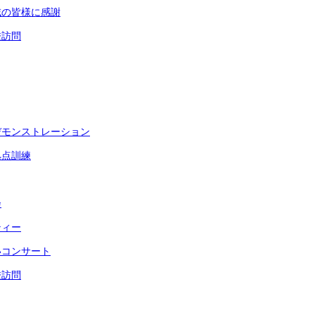
域の皆様に感謝
校訪問
デモンストレーション
拠点訓練
会
ティー
いコンサート
校訪問