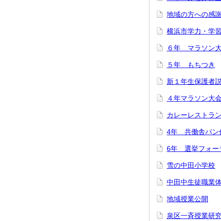
地域の方への感
横浜市学力・学
６年 マラソン
５年 もちつき
新１年生保護者
４年マラソン大
カレーレストラ
4年 共働舎パン
6年 選挙フォー
雪の中田小学校
中田中生徒職業
地域授業公開
泉区一斉授業研