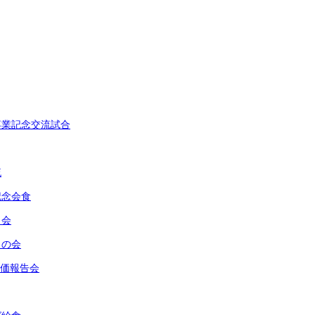
卒業記念交流試合
流
記念会食
う会
うの会
評価報告会