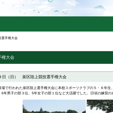
技選手権大会
手権大会
９日（日） 泉区陸上競技選手権大会
場で行われた泉区陸上選手権大会に本校スポーツクラブの５・６年生
、6年男子の部３位、5年女子の部１位など大活躍でした。日頃の練習の