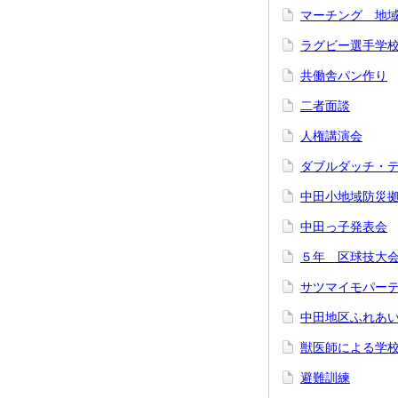
マーチング 地
ラグビー選手学
共働舎パン作り
二者面談
人権講演会
ダブルダッチ・
中田小地域防災
中田っ子発表会
５年 区球技大
サツマイモパー
中田地区ふれあ
獣医師による学
避難訓練